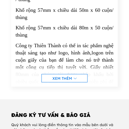
Khổ rộng 57mm x chiều dài 50m x 60 cuộn/
thùng
Khổ rộng 57mm x chiều dài 80m x 50 cuộn/
thùng
Công ty Thiên Thành có thể in tác phẩm nghệ
thuật sáng tạo như logo, hình ảnh,logon trên
cuộn giấy của bạn để làm cho nó trở thành
một công cụ tiếp thị tuyệt vời. Giấy nhiệt
80mm của chúng tôi được nhập khẩu bởi
XEM THÊM
nhiều quốc gia khác. Các mẫu là miễn phí để
bạn kiểm tra trước khi bạn đặt bất kỳ đơn đặt
hàng.
5 điều bạn cần biết khi đặt hàng cuộn giấy
nhiệt:
ĐĂNG KÝ TƯ VẤN & BÁO GIÁ
Đừng chỉ chú ý đến giá mỗi cuộn, mà cả giá
Quý khách vui lòng điền thông tin vào mẫu bên dưới và