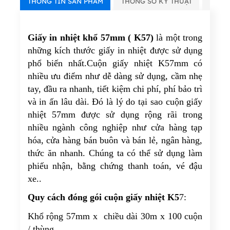
THÔNG TIN SẢN PHẨM
THÔNG SỐ KỸ THUẬT
VIDE
Giấy in nhiệt khổ 57mm ( K57)
là một trong
những kích thước giấy in nhiệt được sử dụng
phổ biến nhất.Cuộn giấy nhiệt K57mm có
nhiều ưu điểm như dễ dàng sử dụng, cầm nhẹ
tay, đầu ra nhanh, tiết kiệm chi phí, phí bảo trì
và in ấn lâu dài. Đó là lý do tại sao cuộn giấy
nhiệt 57mm được sử dụng rộng rãi trong
nhiều ngành công nghiệp như cửa hàng tạp
hóa, cửa hàng bán buôn và bán lẻ, ngân hàng,
thức ăn nhanh. Chúng ta có thể sử dụng làm
phiếu nhận, bằng chứng thanh toán, vé đậu
xe..
Quy cách đóng gói cuộn giấy nhiệt K5
7:
Khổ rộng 57mm x chiều dài 30m x 100 cuộn
/ thùng