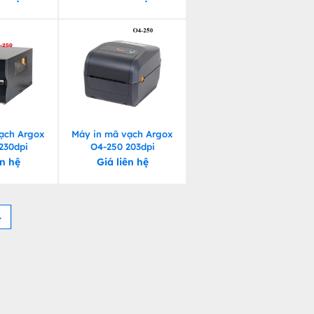
ạch Argox
Máy in mã vạch Argox
230dpi
O4-250 203dpi
ên hệ
Giá liên hệ
→