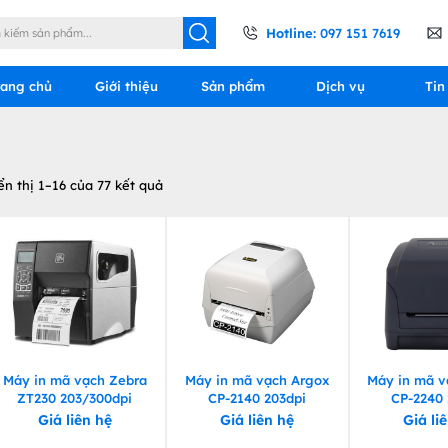
Hotline:
097 151 7619
rang chủ
Giới thiệu
Sản phẩm
Dịch vụ
Tin
ển thị 1–16 của 77 kết quả
Máy in mã vạch Zebra
Máy in mã vạch Argox
Máy in mã v
ZT230 203/300dpi
CP-2140 203dpi
CP-2240 
Giá liên hệ
Giá liên hệ
Giá li