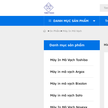
DANH MỤC SẢN PHẨM
T
»
»
Sn Phẩm
Máy In Mã Vạch
Hi
Danh mục sản phẩm
Máy In Mã Vạch Toshiba
Máy in mã vạch Argox
Máy in mã vạch Bixolon
Máy in mã vạch Sato
Máy In Mã Vạch Novexx