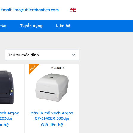
Email:
info@thienthanhco.com
 tức
Tuyển dụng
Liên hệ
ạch Argox
Máy in mã vạch Argox
203dpi
CP-3140EX 300dpi
ên hệ
Giá liên hệ