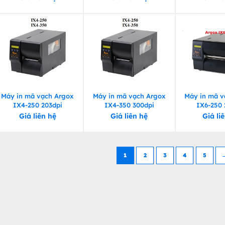
Máy in mã vạch Argox
Máy in mã vạch Argox
Máy in mã v
IX4-250 203dpi
IX4-350 300dpi
IX6-250 
Giá liên hệ
Giá liên hệ
Giá li
1
2
3
4
5