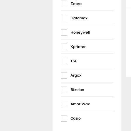
Zebra
Datamax
Honeywell
Xprinter
TSC
Argox
Bixolon
Amor Wax
Casio