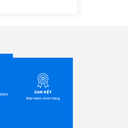
CAM KẾT
) / 16MB Flash ROM
 100%
Bảo hành chính hãng