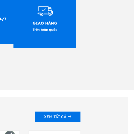
biến truyền phương tiện
4/7
GIAO HÀNG
Trên toàn quốc
X và GDI
 Excel, CSV, MS Access,
XEM TẤT CẢ
Win8 / Win10)