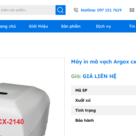
Hotline:
097 151 7619
rang chủ
Giới thiệu
Sản phẩm
Dịch vụ
Tin
Máy in mã vạch Argox c
Giá:
GIÁ LIÊN HỆ
Mã SP
Xuất xứ
Tình trạng
Bảo hành