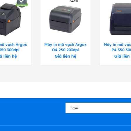
n
Argox macOS Printer Driver
Argox RPi Printer Driver
Giấy Cuộn, cắt khuôn, liên tục, gấp hình quạt, dấ
nhiệt hoặc giấy thường
mã vạch Argox
Máy in mã vạch Argox
Máy in mã vạ
350 300dpi
O4-250 203dpi
P4-350 30
Tối đa chiều rộng: 4,65 ”(118mm). Min. chiều r
á liên hệ
Giá liên hệ
Giá liên
g
0,0024 ”~ 0,008” (0,06mm ~ 0,2mm)
5 ”(127mm) OD trên lõi ID 1” (25,4mm)
Chiều rộng ruy-băng: 1 ”~ 4,33” (25,4mm ~ 110
Tối đa. 300m.
Kích thước lõi ID: 1 ”(25,4mm), tùy chọn: 0,5” 
2,6 ”(67mm)
Wax, Wax / Resin, Resin (Ruy-băng quấn mặt mự
auto- phát hiện)
Rộng 226mm x Cao 188mm x D 276mm