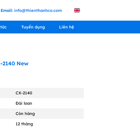
Email:
info@thienthanhco.com
 tức
Tuyển dụng
Liên hệ
x-2140 New
CX-2140
Đài loan
Còn hàng
12 tháng