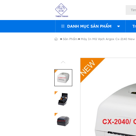
DANH MỤC SẢN PHẨM
T
»
»
Sản Phẩm
Máy In Mã Vạch Argox Cx-2140 New