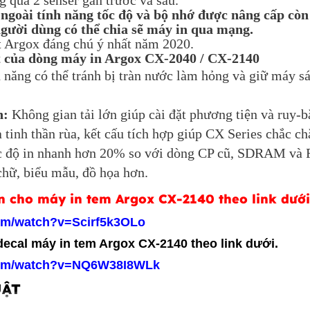
g qua 2 senser gắn trước và sau.
goài tính năng tốc độ và bộ nhớ được nâng cấp còn
ười dùng có thể chia sẽ máy in qua mạng.
 Argox đáng chú ý nhất năm 2020.
t của dòng máy in Argox CX-2040 / CX-2140
 năng có thể tránh bị tràn nước làm hỏng và giữ máy s
n:
Không gian tải lớn giúp cài đặt phương tiện và ruy-b
 tinh thần rùa, kết cấu tích hợp giúp CX Series chắc c
 độ in nhanh hơn 20% so với dòng CP cũ, SDRAM và
chữ, biểu mẫu, đồ họa hơn.
 cho máy in tem Argox CX-2140 theo link dưới
om/watch?v=Scirf5k3OLo
decal máy in tem Argox CX-2140 theo link dưới.
com/watch?v=NQ6W38I8WLk
UẬT