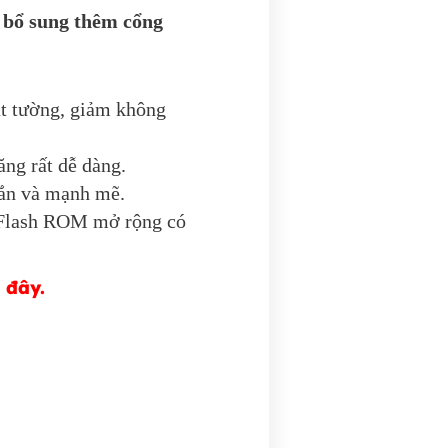
 bổ sung thêm cổng
át tường, giảm không
ăng rất dễ dàng.
hắn và mạnh mẽ.
 Flash ROM mở rộng có
 đây.