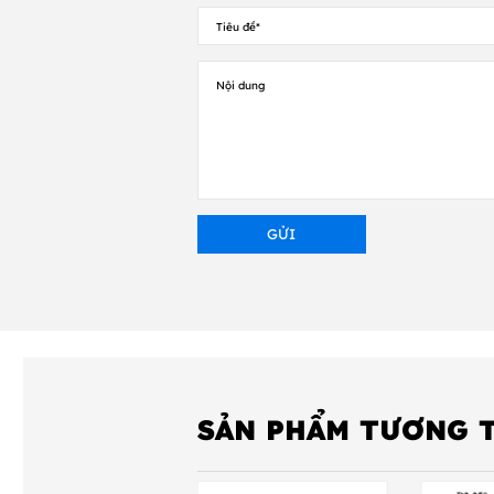
Cảm biến
Giao diện hoạt động
Phương thức giao tiếp
Đồ họa
Chỉnh sửa nhãn phần m
SẢN PHẨM TƯƠNG 