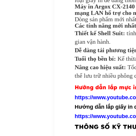
loại giấy in dễ dàng thôn
Máy in Argox CX-2140 n
mạng LAN hổ trợ cho ng
Dòng sản phẩm mới nhất
Các tính năng mới nhấ
Thiết kế Shell Suit:
tính
gian vận hành.
Dễ dàng tải phương tiệ
Tuổi thọ bền bỉ:
Kế thừa
Nâng cao hiệu suất:
Tốc
thể lưu trữ nhiều phông 
Hướng dẫn lắp mực in
https://www.youtube.c
Hướng dẫn lắp giấy in 
https://www.youtube.
THÔNG SỐ KỸ TH