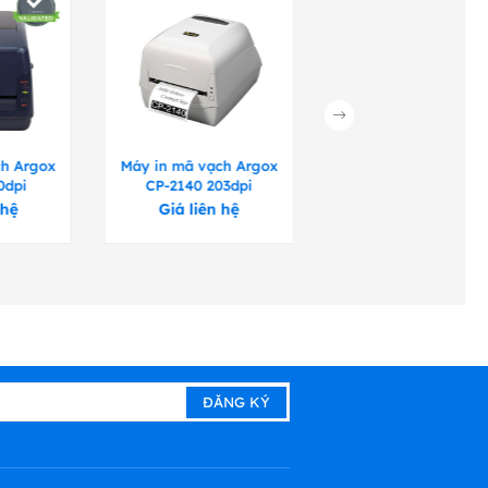
u đen, thẻ, vé bằng giấy
ch Argox
Máy in mã vạch Argox
Máy in mã vạch Arg
0dpi
CP-2140 203dpi
CP-2240 203dpi
ộng: 0,8 ”(20mm). Độ dày:
 hệ
Giá liên hệ
Giá liên hệ
mm), Chiều dài ruy-băng:
(12,7mm), Chiều rộng lõi:
c ra hoặc mặt mực vào: