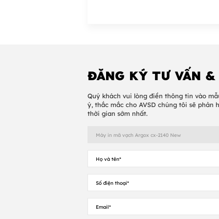
Phương pháp in
Độ phân giải in
ĐĂNG KÝ TƯ VẤN &
Tốc độ in
Quý khách vui lòng điền thông tin vào mẫ
ý, thắc mắc cho AVSD chúng tôi sẽ phản 
Chiều dài in
thời gian sớm nhất.
Chiều rộng in
Bộ nhớ
Loại CPU