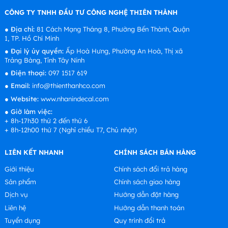
CÔNG TY TNHH ĐẦU TƯ CÔNG NGHỆ THIÊN THÀNH
●
Địa chỉ:
81 Cách Mạng Tháng 8, Phường Bến Thành, Quận
1, TP. Hồ Chí Minh
●
Đại lý ủy quyền:
Ấp Hoà Hưng, Phường An Hoà, Thị xã
Trảng Bàng, Tỉnh Tây Ninh
●
Điện thoại:
097 1517 619
●
Email:
info@thienthanhco.com
●
Website:
www.nhanindecal.com
●
Giờ làm việc:
+ 8h-17h30 thứ 2 đến thứ 6
+ 8h-12h00 thứ 7 (Nghỉ chiều T7, Chủ nhật)
LIÊN KẾT NHANH
CHÍNH SÁCH BÁN HÀNG
Giới thiệu
Chính sách đổi trả hàng
Sản phẩm
Chính sách giao hàng
Dịch vụ
Hướng dẫn đặt hàng
Liên hệ
Hướng dẫn thanh toán
Tuyển dụng
Quy trình đổi trả