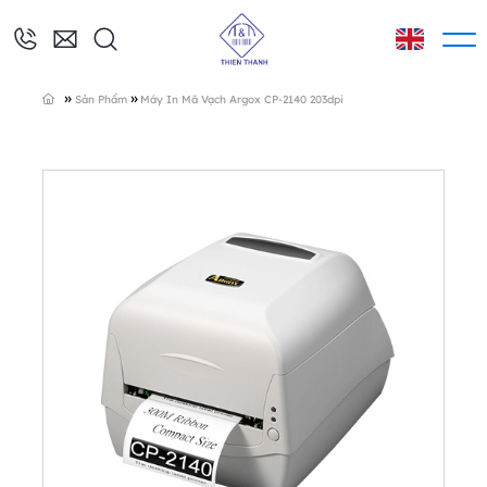
»
»
Sản Phẩm
Máy In Mã Vạch Argox CP-2140 203dpi