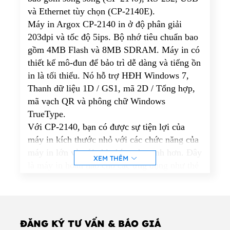
và Ethernet tùy chọn (CP-2140E).
Máy in Argox CP-2140 in ở độ phân giải
203dpi và tốc độ 5ips. Bộ nhớ tiêu chuẩn bao
gồm 4MB Flash và 8MB SDRAM. Máy in có
thiết kế mô-đun để bảo trì dễ dàng và tiếng ồn
in là tối thiểu. Nó hỗ trợ HĐH Windows 7,
Thanh dữ liệu 1D / GS1, mã 2D / Tổng hợp,
mã vạch QR và phông chữ Windows
TrueType.
Với CP-2140, bạn có được sự tiện lợi của
máy in kích thước nhỏ với các chức năng của
máy in lớn và với chi phí cạnh tranh hơn. Đây
XEM THÊM
là máy in hoàn hảo cho các ứng dụng như thẻ
quần áo, tự dán nhãn, gửi thư, bán lẻ, vận
chuyển và nhận, hàng tồn kho và theo dõi
bệnh nhân. Máy in CP-2140 và CP-2140E
mới tiếp tục vị trí hàng đầu của Argox về đổi
ĐĂNG KÝ TƯ VẤN & BÁO GIÁ
mới, giá cả và hiệu suất.