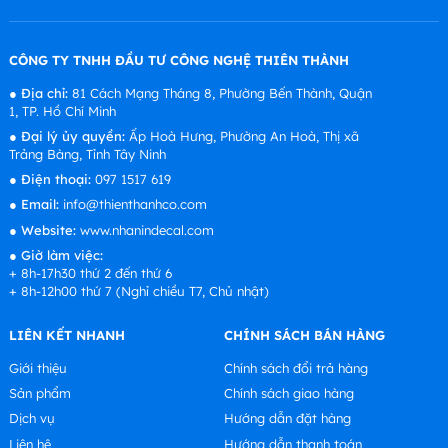
CÔNG TY TNHH ĐẦU TƯ CÔNG NGHỆ THIÊN THÀNH
●
Địa chỉ:
81 Cách Mạng Tháng 8, Phường Bến Thành, Quận
1, TP. Hồ Chí Minh
●
Đại lý ủy quyền:
Ấp Hoà Hưng, Phường An Hoà, Thị xã
Trảng Bàng, Tỉnh Tây Ninh
●
Điện thoại:
097 1517 619
●
Email:
info@thienthanhco.com
●
Website:
www.nhanindecal.com
●
Giờ làm việc:
+ 8h-17h30 thứ 2 đến thứ 6
+ 8h-12h00 thứ 7 (Nghỉ chiều T7, Chủ nhật)
LIÊN KẾT NHANH
CHÍNH SÁCH BÁN HÀNG
Giới thiệu
Chính sách đổi trả hàng
Sản phẩm
Chính sách giao hàng
Dịch vụ
Hướng dẫn đặt hàng
Liên hệ
Hướng dẫn thanh toán