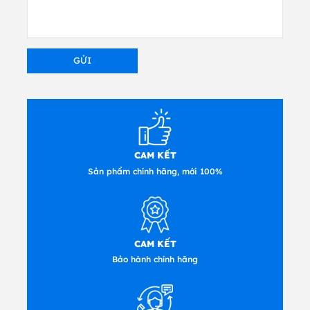
hiệu quả giải pháp in nhãn công nghiệp
nhẹ tối ưu trong môi trường làm việc hạn
chế.
Với độ phân giải cao tùy chọn 300
dpi, khả năng sử dụng trực quan và dễ
bảo trì, XT2-40 là yếu tố quan trọng để
thúc đẩy năng suất in nhãn số lượng lớn
với chi phí thấp.
CAM KẾT
Sản phẩm chính hãng, mới 100%
CAM KẾT
Bảo hành chính hãng