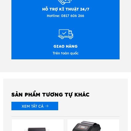
HỖ TRỢ KĨ THUẬT 24/7
Hotline:
0817 606 266
GIAO HÀNG
Trên toàn quốc
SẢN PHẨM TƯƠNG TỰ KHÁC
XEM TẤT CẢ