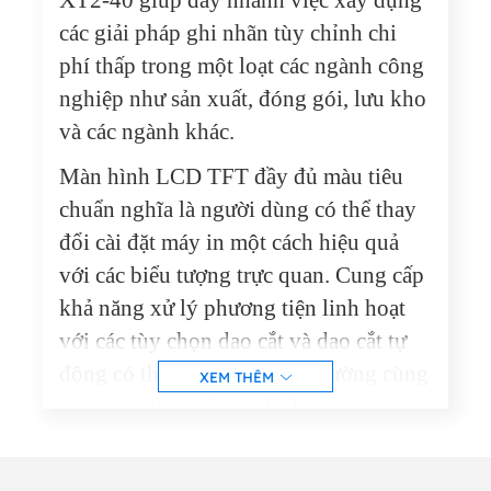
các giải pháp ghi nhãn tùy chỉnh chi
phí thấp trong một loạt các ngành công
nghiệp như sản xuất, đóng gói, lưu kho
và các ngành khác.
Màn hình LCD TFT đầy đủ màu tiêu
chuẩn nghĩa là người dùng có thể thay
đổi cài đặt máy in một cách hiệu quả
với các biểu tượng trực quan. Cung cấp
khả năng xử lý phương tiện linh hoạt
với các tùy chọn dao cắt và dao cắt tự
động có thể cài đặt tại hiện trường cùng
XEM THÊM
với việc tải ruy-băng dễ dàng.