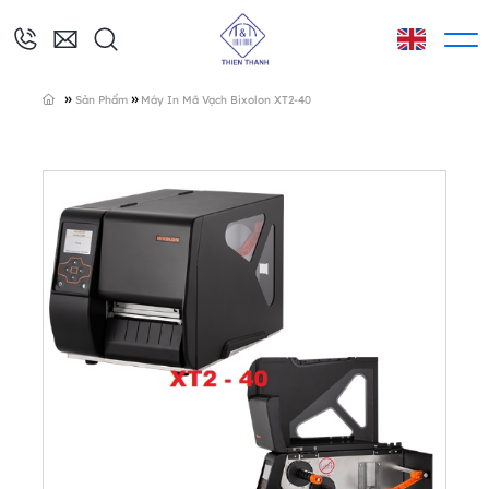
»
»
Sản Phẩm
Máy In Mã Vạch Bixolon XT2-40