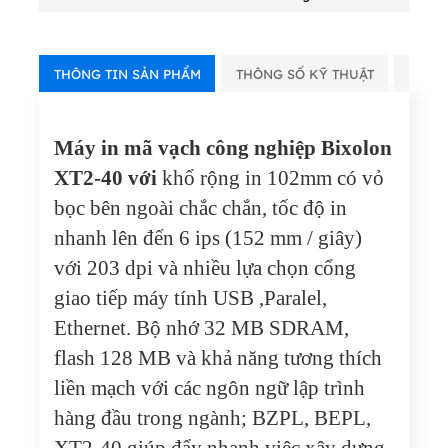
THÔNG TIN SẢN PHẨM
THÔNG SỐ KỸ THUẬT
VIDE
Máy in mã vạch công nghiệp Bixolon
XT2-40 với
khổ rộng in 102mm có vỏ
bọc bên ngoài chắc chắn, tốc độ in
nhanh lên đến 6 ips (152 mm / giây)
với 203 dpi và nhiều lựa chọn cổng
giao tiếp máy tính USB ,Paralel,
Ethernet. Bộ nhớ 32 MB SDRAM,
flash 128 MB và khả năng tương thích
liền mạch với các ngôn ngữ lập trình
hàng đầu trong ngành; BZPL, BEPL,
XT2-40 giúp đẩy nhanh việc xây dựng