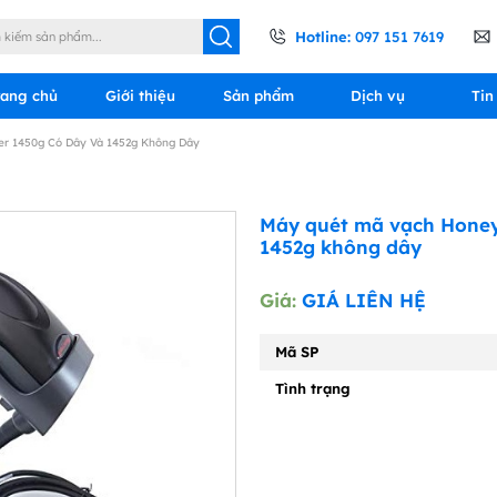
Hotline:
097 151 7619
rang chủ
Giới thiệu
Sản phẩm
Dịch vụ
Tin
r 1450g Có Dây Và 1452g Không Dây
Máy quét mã vạch Honey
1452g không dây
Giá:
GIÁ LIÊN HỆ
Mã SP
Tình trạng