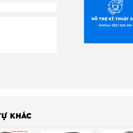
độ, Dọc 18,9 độ
HỖ TRỢ KĨ THUẬT 2
, 2D, PDF
Hotline:
0817 606 266
: HONEYWELL 1452G
mage (640 x 480 pixel array)
/s (4 in/s) for 13 mil UPC at optimal focus
.8°; Vertical 28.9°
D (tùy chọn)
 mét
 mAh Lithium-ion
TỰ KHÁC
RS-232, keyboard (tùy chọn)
ến 40 độ C