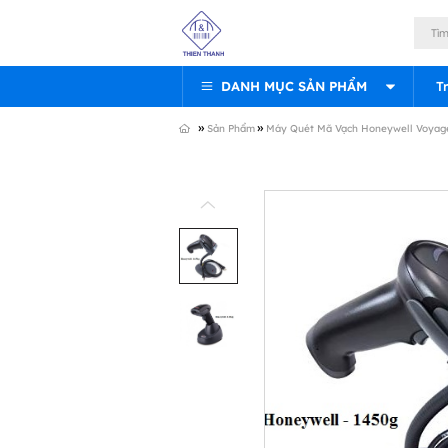
DANH MỤC SẢN PHẨM
T
»
»
Sản Phẩm
Máy Quét Mã Vạch Honeywell Voyage