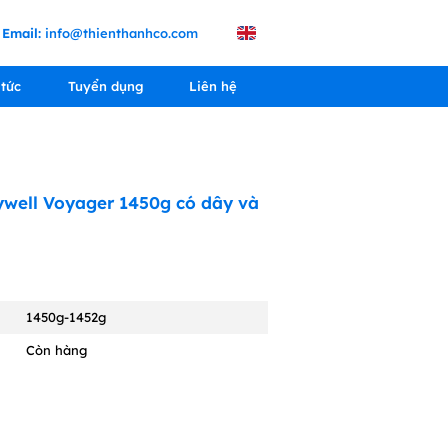
Email:
info@thienthanhco.com
 tức
Tuyển dụng
Liên hệ
well Voyager 1450g có dây và
1450g-1452g
Còn hàng