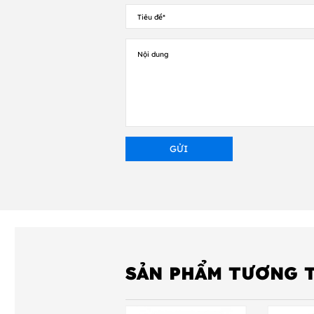
Góc quét: Ngang 37,8 
Tương phản: 15%
Khả năng giải mã: 1D
THÔNG SÔ KỸ THUẬT 
Công nghệ đọc: Area I
Khả năng đọc: Up to 10 cm
Góc scan: Horizontal 37
Giải mã chuẩn: 1D, 2
Chuẩn IP: IP42
Phạm vi di chuyển: 30
Dung lượng pin: 2400
SẢN PHẨM TƯƠNG 
Cổng giao tiếp: USB; 
Nhiệt độ hoạt động: 5 đ