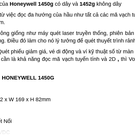
 của
Honeywell 1450g
có dây và
1452g
không dây
 từ việc đọc đa hướng của hầu như tất cả các mã vạch t
m.
ng giống như máy quét laser truyền thống, phiên bả
. Điều đó làm cho nó lý tưởng để quét thuyết trình rảnh
Quét phiếu giảm giá, vé di động và ví kỹ thuật số từ màn 
 cần là khả năng đọc mã vạch tuyến tính và 2D
,
thì Vo
: HONEYWELL 1450G
 x W 169 x H 82mm
 Nối
 VDC