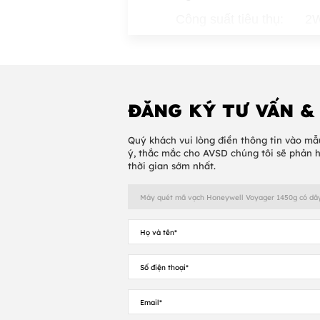
Công suất tiêu thụ: 2
Công suất dự phòng: .
Cổng giao tiếp: U
Cổng giao tiếp chọn th
ĐĂNG KÝ TƯ VẤN &
Đặc Điểm Môi Trườn
Quý khách vui lòng điền thông tin vào mẫ
Nhiệt độ hoạt động: 0 t
ý, thắc mắc cho AVSD chúng tôi sẽ phản 
thời gian sớm nhất.
Nhiệt độ bảo quản: -40
Mức ánh sáng: 0 tới 100,
Chuẩn IP: IP40
Công Nghệ Thu Thập 
Công nghệ đọc: Area I
Chuyển động: Up to 10cm