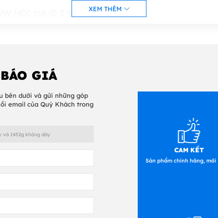
XEM THÊM
WW (400 mA @ 5 VDC)
45 W (90mA @ 5VDC)
SB
êm: Keyboard, RS232, IBM 46xx (RS485)
 BÁO GIÁ
g
u bên dưới và gửi những góp
ới 40 độ C
hồi email của Quý Khách trong
 tới 60 độ C
000 lux
CAM KẾT
Sản phẩm chính hãng, mới
Dữ Liệu
mage (640 x 480 pixel array)
/s for 13 mil UPC