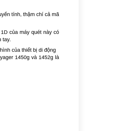
uyến tính, thậm chí cả mã
n 1D của máy quét này có
 tay.
hình của thiết bị di động
yager 1450g và 1452g là