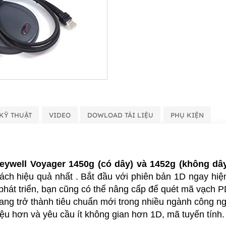
KỸ THUẬT
VIDEO
DOWLOAD TÀI LIỆU
PHỤ KIỆN
ywell Voyager 1450g (có dây) và 1452g (không dâ
ch hiệu quả nhất . Bắt đầu với phiên bản 1D ngay hiện
 phát triển, bạn cũng có thể nâng cấp để quét mã vạch 
ang trở thành tiêu chuẩn mới trong nhiều ngành công ng
ệu hơn và yêu cầu ít không gian hơn 1D, mã tuyến tính.