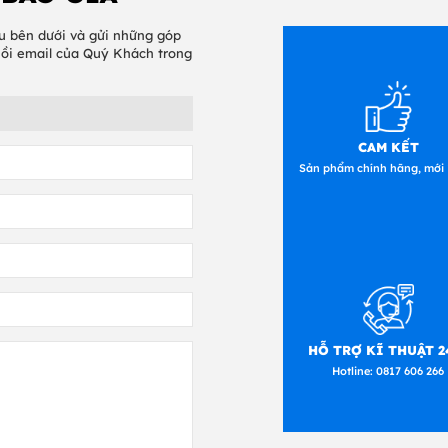
u bên dưới và gửi những góp
hồi email của Quý Khách trong
CAM KẾT
Sản phẩm chính hãng, mới
HỖ TRỢ KĨ THUẬT 2
Hotline:
0817 606 266