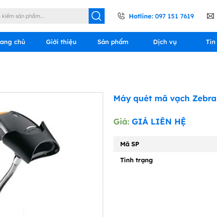
Hotline:
097 151 7619
rang chủ
Giới thiệu
Sản phẩm
Dịch vụ
Tin
Máy quét mã vạch Zebra
Giá:
GIÁ LIÊN HỆ
Mã SP
Tình trạng