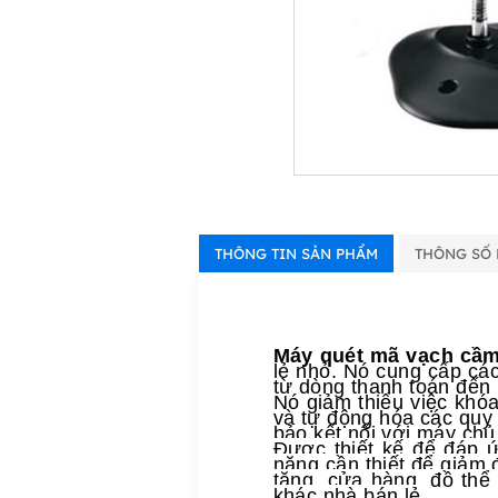
THÔNG TIN SẢN PHẨM
THÔNG SỐ 
Máy quét mã vạch cầm
lẻ nhỏ. Nó cung cấp các
từ dòng thanh toán đến 
Nó giảm thiểu việc khóa
và tự động hóa các quy 
bảo kết nối với máy chủ
Được thiết kế để đáp 
năng cần thiết để giảm 
tặng, cửa hàng, đồ thể
khác nhà bán lẻ.