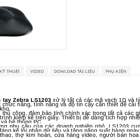
KỸ THUẬT
VIDEO
DOWLOAD TÀI LIỆU
PHỤ KIỆN
 tay Zebra LS1203
xử lý tất cả các mã vạch 1D và l
 chức năng, tính năng và độ tin cậy cần thiết để cải 
kho.
 thủ công, đảm bảo tính chính xác trong tất cả các 
trình kiểm kê trên giấy. Thiết bị dễ dàng tích hợp nhi
 và hệ thống PC.
ứng nhu cầu của các doanh nghiệp nhỏ, LS1203 cung
đáng kể lỗi nhập dữ liệu và tăng năng suất hàng ngà
 thao, thợ kim hoàn, cửa hàng video, người bán ho