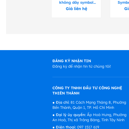
Zebra DS8108 và
không dây symbol
Symbo
DS8178
LI4278
Giá liên hệ
Giá liên hệ
Gi
ĐĂNG KÝ NHẬN TIN
Đăng ký để nhận tin từ chúng tôi!
CÔNG TY TNHH ĐẦU TƯ CÔNG NGHỆ
THIÊN THÀNH
●
Địa chỉ:
81 Cách Mạng Tháng 8, Phường
Bến Thành, Quận 1, TP. Hồ Chí Minh
●
Đại lý ủy quyền:
Ấp Hoà Hưng, Phường
An Hoà, Thị xã Trảng Bàng, Tỉnh Tây Ninh
●
Điện thoại:
097 1517 619