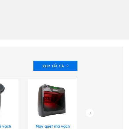
XEM TẤT CẢ
ã vạch
Máy quét mã vạch
Máy quét mã vạch