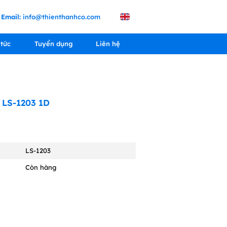
Email:
info@thienthanhco.com
 tức
Tuyển dụng
Liên hệ
 LS-1203 1D
LS-1203
Còn hàng