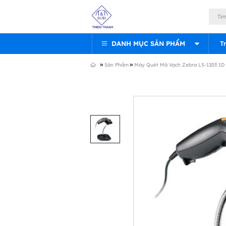
DANH MỤC SẢN PHẨM
T
»
»
Sản Phẩm
Máy Quét Mã Vạch Zebra LS-1203 1D