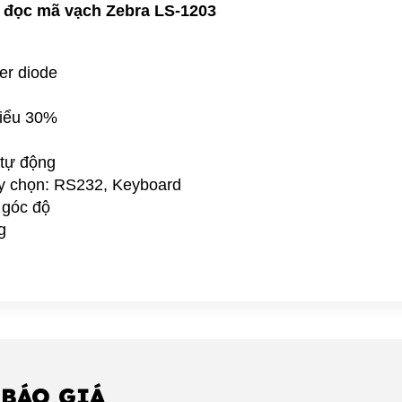
y đọc mã vạch Zebra LS-1203
er diode
hiểu 30%
 tự động
ùy chọn: RS232, Keyboard
 góc độ
g
 BÁO GIÁ