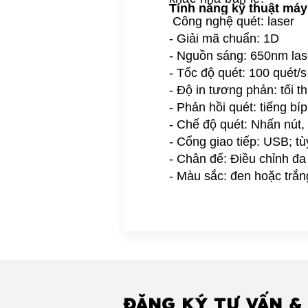
Tính năng kỹ thuật má
Công nghệ quét: laser
- Giải mã chuẩn: 1D
- Nguồn sáng: 650nm las
- Tốc độ quét: 100 quét/s
- Độ in tương phản: tối t
- Phản hồi quét: tiếng bíp
- Chế độ quét: Nhấn nút,
- Cổng giao tiếp: USB; t
- Chân đế: Điều chỉnh đa
- Màu sắc: đen
hoặc trắn
ĐĂNG KÝ TƯ VẤN &