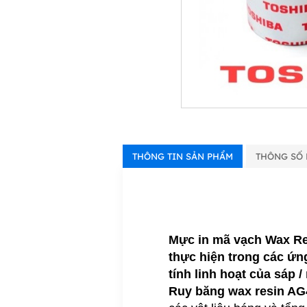
THÔNG TIN SẢN PHẨM
THÔNG SỐ 
Mực in mã vạch Wax R
thực hiện trong các ứ
tính linh hoạt của sáp /
Ruy băng wax resin AG