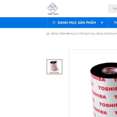
DANH MỤC SẢN PHẨM
T
»
»
Sản Phẩm
Mực In Mã Vạch Ruy Băng Toshiba W