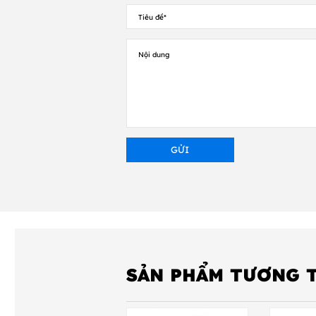
ngặt để đảm bảo tính liên
liệu nhận, và kết hợp tốc
sẽ nhận được giấy chứng
Chất lượng
Loại mực in
General purpose wax
General purpose wax re
(smearless)
Scratch/solvent resistan
resin
Economy resin/ enhanc
wax resin
Specialist super resin
SẢN PHẨM TƯƠNG 
Washcare textile resin