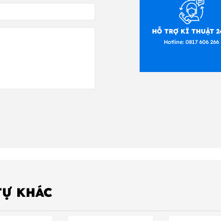
 tục và độ tin cậy của nó trong lĩnh vực này. Nó được đán
 độ và nhiệt độ. Chỉ khi thủ tục này hoàn tất và được co
 nhận phê duyệt.
HỖ TRỢ KĨ THUẬT 2
Hotline:
0817 606 266
AW1
AW3
AW5
AG2
AG3
AG5
A
ok
ok
ok
sin
ok
ok
ok
t
o
ed
TỰ KHÁC