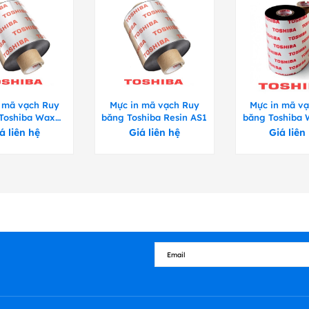
602,
ok
o
ok
ok
ok
ok
o
ad
inter
ok
o
 mã vạch Ruy
Mực in mã vạch Ruy
Mực in mã v
Toshiba Wax
băng Toshiba Resin AS1
băng Toshiba
our
esin AG2
o
á liên hệ
Giá liên hệ
Giá liên
ok
ok
ok
ok
o
o