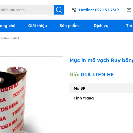
Hotline:
097 151 7619
rang chủ
Giới thiệu
Sản phẩm
Dịch vụ
Tin
ax Resin AG4
Mực in mã vạch Ruy băn
Giá:
GIÁ LIÊN HỆ
Mã SP
Tình trạng