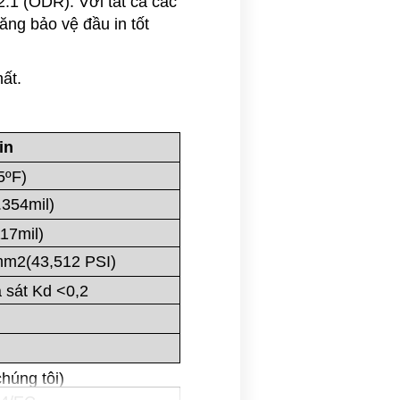
2.1 (ODR). Với tất cả các
ăng bảo vệ đầu in tốt
ất.
in
5ºF)
.354mil)
17mil)
m2(43,512 PSI)
 sát Kd <0,2
húng tôi)