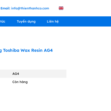
Email:
info@thienthanhco.com
 tức
Tuyển dụng
Liên hệ
g Toshiba Wax Resin AG4
AG4
Còn hàng