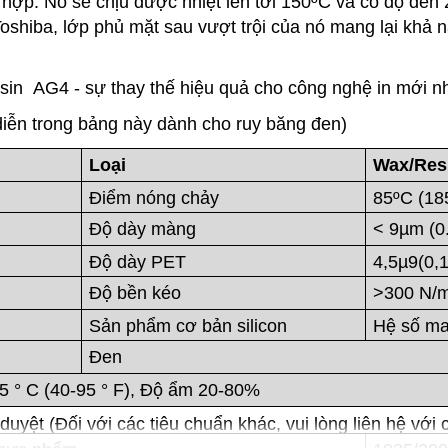
 hợp. Nó sẽ chịu được nhiệt lên tới 150ºC và có độ đen 
shiba, lớp phủ mặt sau vượt trội của nó mang lại khả n
in AG4 - sự thay thế hiệu quả cho công nghệ in mới nh
diễn trong bảng này dành cho ruy băng đen)
Loại
Wax/Res
Điểm nóng chảy
85ºC (18
Độ dày màng
< 9µm (0
Độ dày PET
4,5µ9(0,1
Độ bền kéo
>300 N/m
Sản phẩm cơ bản silicon
Hệ số ma
Đen
5 ° C (40-95 ° F), Độ ẩm 20-80%
yệt (Đối với các tiêu chuẩn khác, vui lòng liên hệ với c