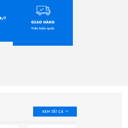
h giá trên nhiều loại vật
i là thành công, ruy băng
4/7
GIAO HÀNG
S1
AS2
AS3
Trên toàn quốc
k
ok
XEM TẤT CẢ
ok