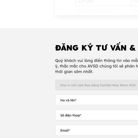
LFGB
T
Kim loại nặng
E
Kiểm tra Ames
R
TSCA
R
ĐĂNG KÝ TƯ VẤN &
RoHs / WEEE EC
c
V
Quý khách vui lòng điền thông tin vào mẫ
ý, thắc mắc cho AVSD chúng tôi sẽ phản 
thời gian sớm nhất.
Chỉ thị EC
1
R
Lựa chọn Ruy băng Tos
Một loạt các
mực in vã 
lựa chọn sản phẩm khác 
chất lượng in tối ưu gây 
Trước hết ruy băng được 