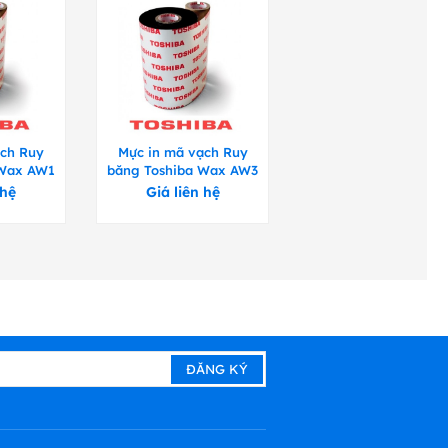
k
ok
ok
k
ok
ok
k
ok
ok
ạch Ruy
Mực in mã vạch Ruy
 Wax AW1
băng Toshiba Wax AW3
k
ok
ok
 hệ
Giá liên hệ
k
k