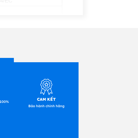
04/EC
p trong danh sách này.
ị điện.
nguy hiểm cho sức khỏe.
CAM KẾT
 100%
Bảo hành chính hãng
rị của chúng tôi có sự
ruy băng Toshiba đảm bảo
 là đầu in.
 bài kiểm tra nghiêm