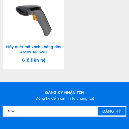
Máy quét mã vạch không dây
Argox AR-3201
Giá liên hệ
ĐĂNG KÝ NHẬN TIN
Đăng ký để nhận tin từ chúng tôi!