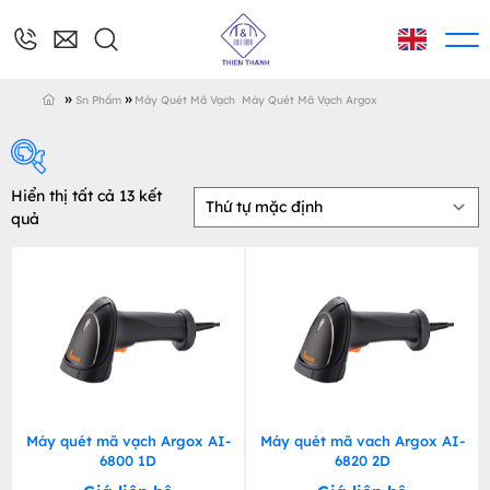
»
»
Sn Phẩm
Máy Quét Mã Vạch
Máy Quét Mã Vạch Argox
Hiển thị tất cả 13 kết
quả
Thương hiệu
Bixolon
Amor Wax
Casio
Máy quét mã vạch Argox AI-
Máy quét mã vach Argox AI-
Zebra
6800 1D
6820 2D