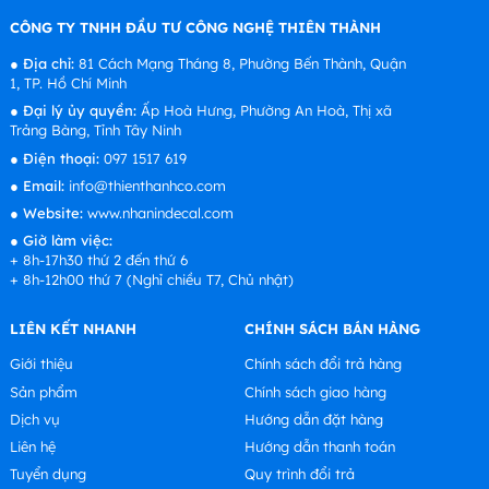
CÔNG TY TNHH ĐẦU TƯ CÔNG NGHỆ THIÊN THÀNH
●
Địa chỉ:
81 Cách Mạng Tháng 8, Phường Bến Thành, Quận
1, TP. Hồ Chí Minh
●
Đại lý ủy quyền:
Ấp Hoà Hưng, Phường An Hoà, Thị xã
Trảng Bàng, Tỉnh Tây Ninh
●
Điện thoại:
097 1517 619
●
Email:
info@thienthanhco.com
●
Website:
www.nhanindecal.com
●
Giờ làm việc:
+ 8h-17h30 thứ 2 đến thứ 6
+ 8h-12h00 thứ 7 (Nghỉ chiều T7, Chủ nhật)
LIÊN KẾT NHANH
CHÍNH SÁCH BÁN HÀNG
Giới thiệu
Chính sách đổi trả hàng
Sản phẩm
Chính sách giao hàng
Dịch vụ
Hướng dẫn đặt hàng
Liên hệ
Hướng dẫn thanh toán
Tuyển dụng
Quy trình đổi trả