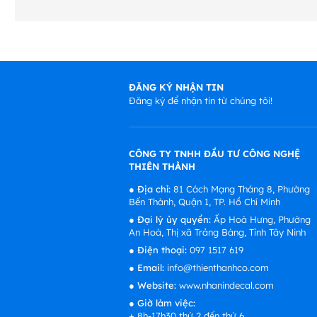
ĐĂNG KÝ NHẬN TIN
Đăng ký để nhận tin từ chúng tôi!
CÔNG TY TNHH ĐẦU TƯ CÔNG NGHỆ
THIÊN THÀNH
●
Địa chỉ:
81 Cách Mạng Tháng 8, Phường
Bến Thành, Quận 1, TP. Hồ Chí Minh
●
Đại lý ủy quyền:
Ấp Hoà Hưng, Phường
An Hoà, Thị xã Trảng Bàng, Tỉnh Tây Ninh
●
Điện thoại:
097 1517 619
●
Email:
info@thienthanhco.com
●
Website:
www.nhanindecal.com
●
Giờ làm việc:
+ 8h-17h30 thứ 2 đến thứ 6