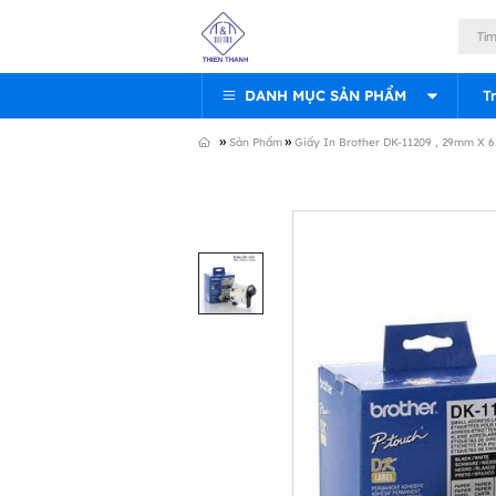
DANH MỤC SẢN PHẨM
T
»
»
Sản Phẩm
Giấy In Brother DK-11209 , 29mm X