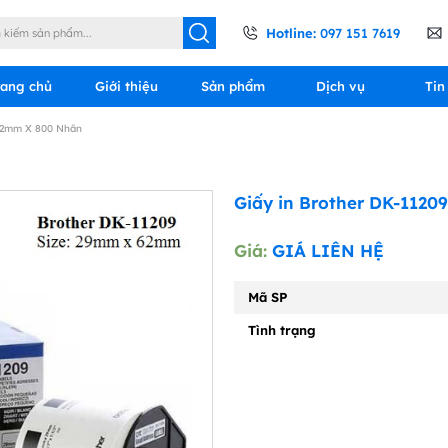
Hotline:
097 151 7619
rang chủ
Giới thiệu
Sản phẩm
Dịch vụ
Tin
 62mm X 800 Nhãn
Giấy in Brother DK-1120
Giá:
GIÁ LIÊN HỆ
Mã SP
Tình trạng