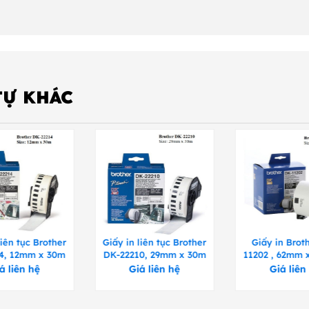
TỰ KHÁC
liên tục Brother
Giấy in liên tục Brother
Giấy in Brot
4, 12mm x 30m
DK-22210, 29mm x 30m
11202 , 62mm
x 300 n
á liên hệ
Giá liên hệ
Giá liên