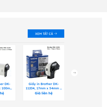
XEM TẤT CẢ
her DK-
Giấy in Brother DK-
Giấy in Brother DK
 x 100mm
11204, 17mm x 54mm x
11203, 17mm x 87mm
hãn
400 nhãn
300 nhãn
 hệ
Giá liên hệ
Giá liên hệ