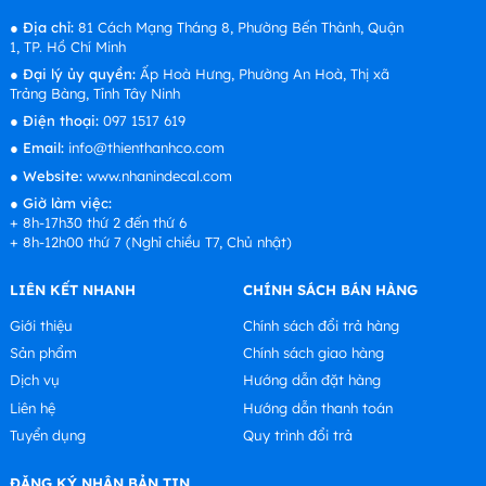
●
Địa chỉ:
81 Cách Mạng Tháng 8, Phường Bến Thành, Quận
1, TP. Hồ Chí Minh
●
Đại lý ủy quyền:
Ấp Hoà Hưng, Phường An Hoà, Thị xã
Trảng Bàng, Tỉnh Tây Ninh
●
Điện thoại:
097 1517 619
●
Email:
info@thienthanhco.com
●
Website:
www.nhanindecal.com
●
Giờ làm việc:
+ 8h-17h30 thứ 2 đến thứ 6
+ 8h-12h00 thứ 7 (Nghỉ chiều T7, Chủ nhật)
LIÊN KẾT NHANH
CHÍNH SÁCH BÁN HÀNG
Giới thiệu
Chính sách đổi trả hàng
Sản phẩm
Chính sách giao hàng
Dịch vụ
Hướng dẫn đặt hàng
Liên hệ
Hướng dẫn thanh toán
Tuyển dụng
Quy trình đổi trả
ĐĂNG KÝ NHẬN BẢN TIN