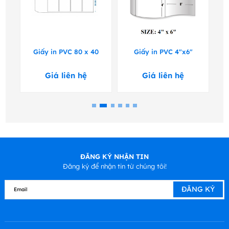
Giấy in PVC 80 x 40
Giấy in PVC 4"x6"
G
Giá liên hệ
Giá liên hệ
ĐĂNG KÝ NHẬN TIN
Đăng ký để nhận tin từ chúng tôi!