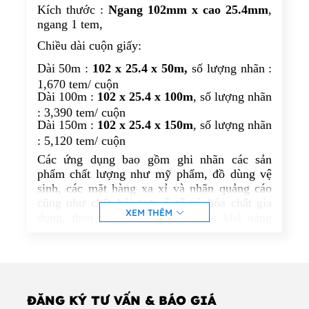
Kích thước :
Ngang 102mm x cao 25.4mm
,
ngang 1 tem,
Chiều dài cuộn giấy:
Dài 50m :
102 x 25.4 x 50m,
số lượng nhãn :
1,670 tem/ cuộn
Dài 100m :
102 x 25.4 x 100m
, số lượng nhãn
: 3,390 tem/ cuộn
Dài 150m :
102 x 25.4 x 150m
, số lượng nhãn
: 5,120 tem/ cuộn
Các ứng dụng bao gồm ghi nhãn các sản
phẩm chất lượng như mỹ phẩm, đồ dùng vệ
sinh, các mặt hàng xa xỉ và nhãn quảng cáo
cũng như chất bôi trơn ô tô và hóa chất gia
XEM THÊM
dụng, theo đó cần có độ bền và khả năng
chống ẩm cũng như thông tin thay đổi. Do
tính chất nửa cứng của polypropylen, nên cẩn
thận với các bề mặt 'không đồng nhất' hoặc
các ứng dụng có thể bóp được.
Các loại nhãn mà chúng tôi cung cấp được
ĐĂNG KÝ TƯ VẤN & BÁO GIÁ
thiết kế để hoạt động với Zebra, Datamax,