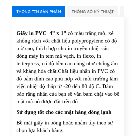
THÔNG TIN SẢN PHẨM
THÔNG SỐ KỸ THUẬT
VIDE
Giấy in PVC 4” x 1”
có màu trắng mờ, xé
không rách với chất liệu polypropylene có độ
mờ cao, thích hợp cho in truyền nhiệt các
dòng máy in tem mã vạch, in flexo, in
letterpress, có độ bền cao cũng như chống ẩm
và kháng hóa chất.Chất liệu nhãn in PVC có
độ bám dính cao phù hợp với môi trường làm
việc nhiệt độ thấp từ -20 đến 80 độ C
. Đ
ảm
bảo rằng nhãn của bạn sẽ vẫn bám chặt vào bề
mặt mà nó được đặt trên đó
Sử dụng tốt cho các mặt hàng đông lạnh
Bề mặt giấy in bóng hoặc nhám tùy theo sự
chọn lựa khách hàng.