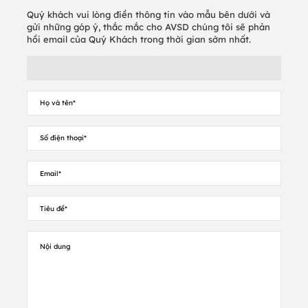
Sato, Intermec, Printronix, Argox, Bixolon,
Quý khách vui lòng điền thông tin vào mẫu bên dưới và
Honeywell, Avery và các nhãn hiệu máy in
gửi những góp ý, thắc mắc cho AVSD chúng tôi sẽ phản
khác.
.
hồi email của Quý Khách trong thời gian sớm nhất.
Chất liệu giấy công ty chúng tôi cung cấp với
thương hiệu :
Avery Dennison ( Fasson
BW0153, BW0270..), UPM, Lintec..