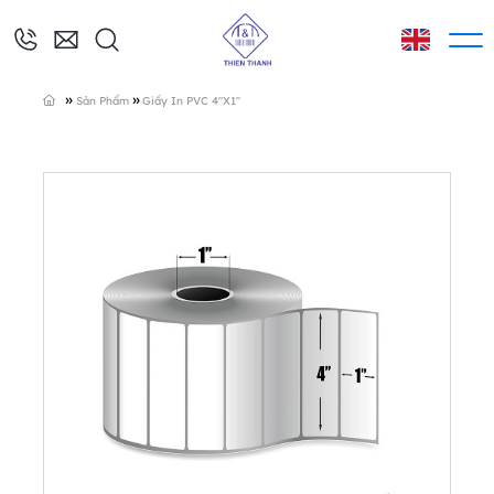
»
»
Sản Phẩm
Giấy In PVC 4″X1″