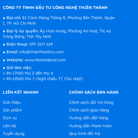
CÔNG TY TNHH ĐẦU TƯ CÔNG NGHỆ THIÊN THÀNH
●
Địa chỉ:
81 Cách Mạng Tháng 8, Phường Bến Thành, Quận
1, TP. Hồ Chí Minh
●
Đại lý ủy quyền:
Ấp Hoà Hưng, Phường An Hoà, Thị xã
Trảng Bàng, Tỉnh Tây Ninh
●
Điện thoại:
097 1517 619
●
Email:
info@thienthanhco.com
●
Website:
www.nhanindecal.com
●
Giờ làm việc:
+ 8h-17h30 thứ 2 đến thứ 6
+ 8h-12h00 thứ 7 (Nghỉ chiều T7, Chủ nhật)
LIÊN KẾT NHANH
CHÍNH SÁCH BÁN HÀNG
Giới thiệu
Chính sách đổi trả hàng
Sản phẩm
Chính sách giao hàng
Dịch vụ
Hướng dẫn đặt hàng
Liên hệ
Hướng dẫn thanh toán
Tuyển dụng
Quy trình đổi trả