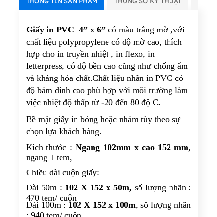
THÔNG TIN SẢN PHẨM
THÔNG SỐ KỸ THUẬT
VIDE
Giấy in PVC 4” x 6”
có màu trắng mờ ,với
chất liệu polypropylene có độ mờ cao, thích
hợp cho in truyền nhiệt , in flexo, in
letterpress, có độ bền cao cũng như chống ẩm
và kháng hóa chất.Chất liệu nhãn in PVC có
độ bám dính cao phù hợp với môi trường làm
việc nhiệt độ thấp từ -20 đến 80 độ C
.
Bề mặt giấy in bóng hoặc nhám tùy theo sự
chọn lựa khách hàng.
Kích thước :
Ngang 102mm x cao 152 mm
,
ngang 1 tem,
Chiều dài cuộn giấy:
Dài 50m :
102 X 152 x 50m,
số lượng nhãn :
470 tem/ cuộn
Dài 100m :
102 X 152 x 100m
, số lượng nhãn
: 940 tem/ cuộn