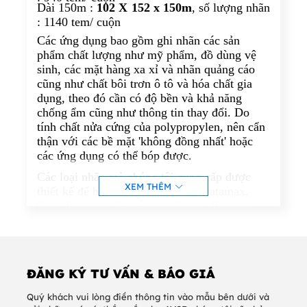
Dài 150m :
102 X 152 x 150m
, số lượng nhãn
: 1140 tem/ cuộn
Các ứng dụng bao gồm ghi nhãn các sản
phẩm chất lượng như mỹ phẩm, đồ dùng vệ
sinh, các mặt hàng xa xỉ và nhãn quảng cáo
cũng như chất bôi trơn ô tô và hóa chất gia
dụng, theo đó cần có độ bền và khả năng
chống ẩm cũng như thông tin thay đổi. Do
tính chất nửa cứng của polypropylen, nên cẩn
thận với các bề mặt 'không đồng nhất' hoặc
các ứng dụng có thể bóp được.
Các loại nhãn mà chúng tôi cung cấp được
XEM THÊM
thiết kế để hoạt động với Zebra, Datamax,
Sato, Intermec, Printronix, Argox, Bixolon,
Honeywell, Avery và các nhãn hiệu máy in
khác.
.
Chất liệu giấy công ty chúng tôi cung cấp với
thương hiệu :
Avery Dennison ( Fasson
ĐĂNG KÝ TƯ VẤN & BÁO GIÁ
BW0153, BW0270..), UPM, Lintec..
Quý khách vui lòng điền thông tin vào mẫu bên dưới và