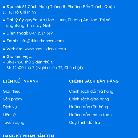
●
Địa chỉ:
81 Cách Mạng Tháng 8, Phường Bến Thành, Quận
1, TP. Hồ Chí Minh
●
Đại lý ủy quyền:
Ấp Hoà Hưng, Phường An Hoà, Thị xã
Trảng Bàng, Tỉnh Tây Ninh
●
Điện thoại:
097 1517 619
●
Email:
info@thienthanhco.com
●
Website:
www.nhanindecal.com
●
Giờ làm việc:
+ 8h-17h30 thứ 2 đến thứ 6
+ 8h-12h00 thứ 7 (Nghỉ chiều T7, Chủ nhật)
LIÊN KẾT NHANH
CHÍNH SÁCH BÁN HÀNG
Giới thiệu
Chính sách đổi trả hàng
Sản phẩm
Chính sách giao hàng
Dịch vụ
Hướng dẫn đặt hàng
Liên hệ
Hướng dẫn thanh toán
Tuyển dụng
Quy trình đổi trả
ĐĂNG KÝ NHẬN BẢN TIN