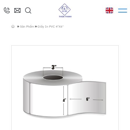
»
»
Sản Phẩm
Giấy In PVC 4″x6″