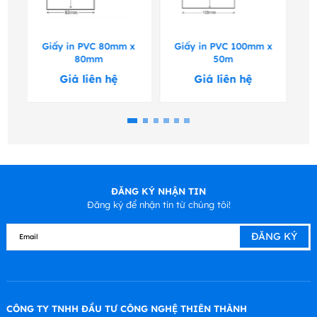
y in PVC 80mm x
Giấy in PVC 100mm x
Giấy in PVC 8
80mm
50m
Giá liên hệ
Giá liên hệ
Giá liên 
ĐĂNG KÝ NHẬN TIN
Đăng ký để nhận tin từ chúng tôi!
CÔNG TY TNHH ĐẦU TƯ CÔNG NGHỆ THIÊN THÀNH