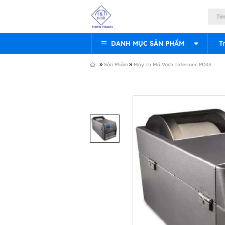
DANH MỤC SẢN PHẨM
T
»
»
Sản Phẩm
Máy In Mã Vạch Intermec PD43