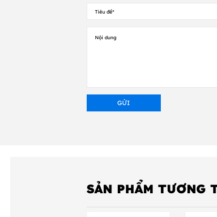
Loại giấy in
Phương tiện truyền thôn
Ruy-băng
Kích thước máy in
SẢN PHẨM TƯƠNG 
Trọng lượng máy in