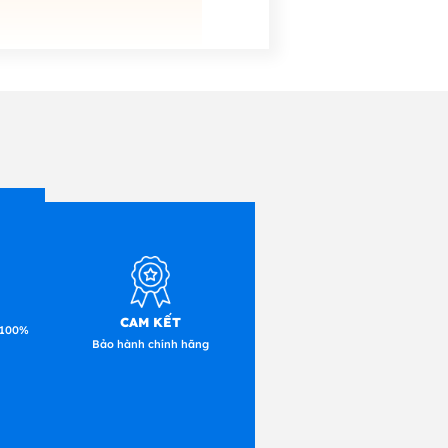
CAM KẾT
 100%
Bảo hành chính hãng
 Linux, Device Types for