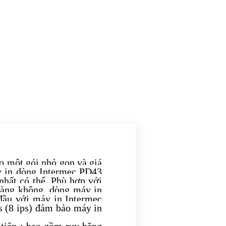
ào một gói nhỏ gọn và giá
áy in dòng Intermec PD43
nhất có thể. Phù hợp với
hàng không, dòng máy in
 đầu với máy in Intermec
s (8 ips) đảm bảo máy in
 tiện : bao gồm ruy băng