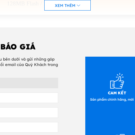
128MB Flash / 128MB RAM
XEM THÊM
 BÁO GIÁ
Color Graphic Display or Icon Display
u bên dưới và gửi những góp
hồi email của Quý Khách trong
USB Device, USB
host
BMP, GIF, PCX, PNG
CAM KẾT
Sản phẩm chính hãng, mới
BarTender® từ Seaguall Scientific
InterDriver Windows® Printer Driver, CUPS Driver for
n
SAP, BarTender Ultralite