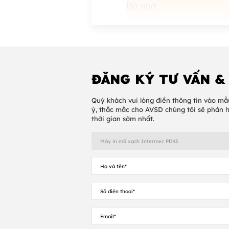
Bộ nhớ
Loại CPU
Cảm biến
ĐĂNG KÝ TƯ VẤN &
Giao diện hoạt động
Quý khách vui lòng điền thông tin vào mẫ
ý, thắc mắc cho AVSD chúng tôi sẽ phản 
Phương thức giao tiếp
thời gian sớm nhất.
Đồ họa
Chỉnh sửa nhãn phần
mềm
Công cụ trình điều khiể