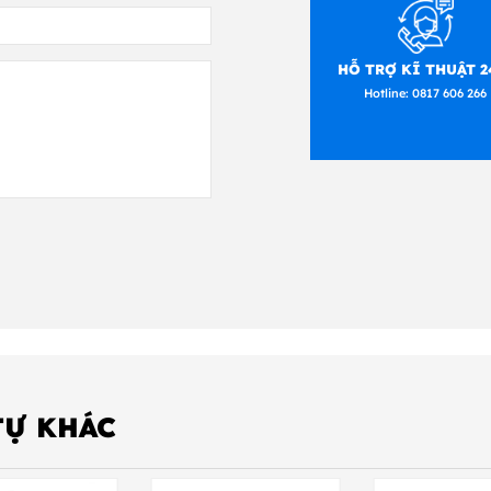
Giấy Cuộn, cắt khuôn, liên tục, gấp hình quạt, dấu đen
HỖ TRỢ KĨ THUẬT 2
giấy thường
Hotline:
0817 606 266
g
Chiều rộng ruy-băng: 1 ”~ 4,33” (25,4mm ~ 110mm), 
đa. 300m.
Kích thước lõi ID: 1 ”(25,4mm), tùy chọn: 0,5” (12,7m
”(67mm)
Wax, Wax / Resin, Resin (Ruy-băng quấn mặt mực ra h
hiện)
Rộng 470mm x Cao 211mm x D 249mm
TỰ KHÁC
8,4 kg