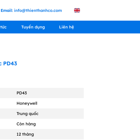
Email:
info@thienthanhco.com
 tức
Tuyển dụng
Liên hệ
c PD43
PD43
Honeywell
Trung quốc
Còn hàng
12 tháng