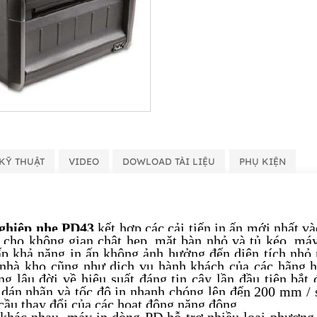
KỸ THUẬT
VIDEO
DOWLOAD TÀI LIỆU
PHỤ KIỆN
ghiệp nhẹ PD43
kết hợp các cải tiến in ấn mới nhất v
 cho không gian chật hẹp, mặt bàn nhỏ và tủ kéo, m
ấp khả năng in ấn không ảnh hưởng đến diện tích nhỏ 
 nhà kho cũng như dịch vụ hành khách của các hãng 
ng lâu đời về hiệu suất đáng tin cậy lần đầu tiên bắt
dán nhãn và tốc độ in nhanh chóng lên đến 200 mm / 
ầu thay đổi của các hoạt động năng động.
khác nhau, máy in dòng PD hỗ trợ nhiều loại phương