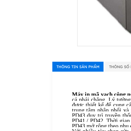
THÔNG TIN SẢN PHẨM
THÔNG SỐ 
Máy in mã vạch công n
cả phải chăng. Lý tưởng
được thiết kế để cung c
trung tâm phân phối và
PD43 duy trì truyền thố
PD41 / PD42. Thời gian 
PD43 mở rộng theo nhu c
Với nhiều tùy chọn cửa 