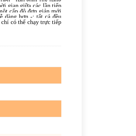
ời gian giữa các lần tiếp
một cấp độ đơn giản mới
ễ dàng hơn -: tất cả đều
hí có thể chạy trực tiếp