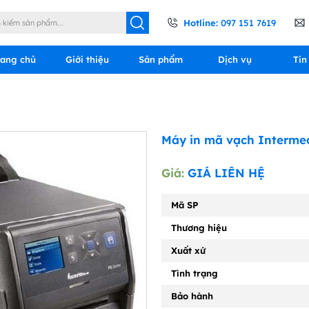
Hotline:
097 151 7619
rang chủ
Giới thiệu
Sản phẩm
Dịch vụ
Tin
Máy in mã vạch Interme
Giá:
GIÁ LIÊN HỆ
Mã SP
Thương hiệu
Xuất xứ
Tình trạng
Bảo hành