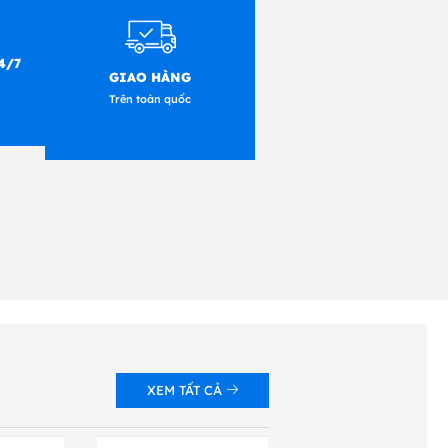
, thẻ, vé bằng giấy nhiệt hoặc
4/7
GIAO HÀNG
Trên toàn quốc
Chiều dài ruy-băng: Tối
m), Chiều rộng lõi: 2,6
oặc mặt mực vào: auto- phát
XEM TẤT CẢ