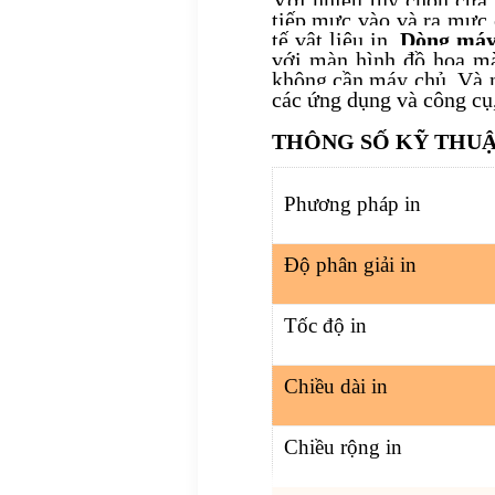
tiếp mực vào và ra mực c
tế vật liệu in.
Dòng máy
với màn hình đồ họa màu
không cần máy chủ. Và n
các ứng dụng và công cụ,
THÔNG SỐ KỸ THU
Phương pháp in
Độ phân giải in
Tốc độ in
Chiều dài in
Chiều rộng in