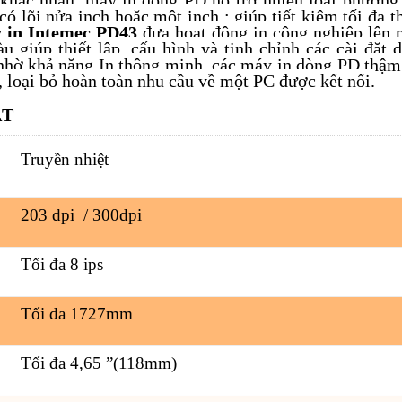
ó lõi nửa inch hoặc một inch : giúp tiết kiệm tối đa th
 in Intemec PD43
đưa hoạt động in công nghiệp lên 
 giúp thiết lập, cấu hình và tinh chỉnh các cài đặt d
hờ khả năng In thông minh, các máy in dòng PD thậm c
 loại bỏ hoàn toàn nhu cầu về một PC được kết nối.
ẬT
Truyền nhiệt
203 dpi / 300dpi
Tối đa 8 ips
Tối đa 1727mm
Tối đa 4,65 ”(118mm)