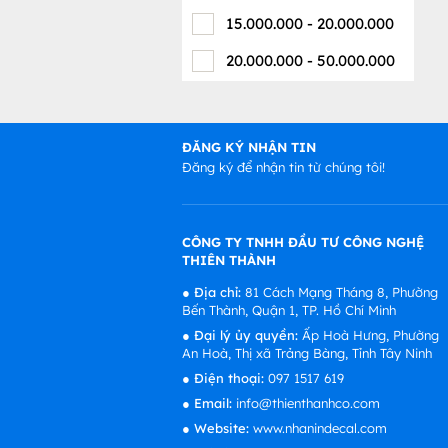
15.000.000
-
20.000.000
20.000.000
-
50.000.000
ĐĂNG KÝ NHẬN TIN
Đăng ký để nhận tin từ chúng tôi!
CÔNG TY TNHH ĐẦU TƯ CÔNG NGHỆ
THIÊN THÀNH
●
Địa chỉ:
81 Cách Mạng Tháng 8, Phường
Bến Thành, Quận 1, TP. Hồ Chí Minh
●
Đại lý ủy quyền:
Ấp Hoà Hưng, Phường
An Hoà, Thị xã Trảng Bàng, Tỉnh Tây Ninh
●
Điện thoại:
097 1517 619
●
Email:
info@thienthanhco.com
●
Website:
www.nhanindecal.com