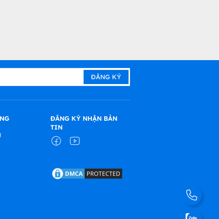
ÀNG
ĐĂNG KÝ NHẬN BẢN
TIN
g