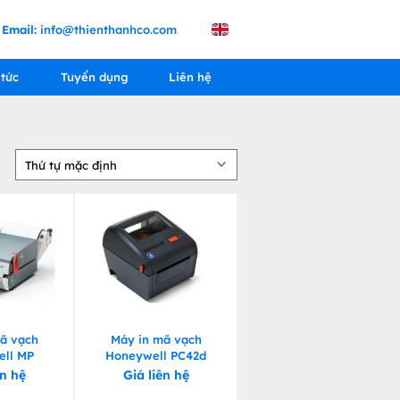
Email:
info@thienthanhco.com
 tức
Tuyển dụng
Liên hệ
ã vạch
Máy in mã vạch
ll MP
Honeywell PC42d
ên hệ
Giá liên hệ