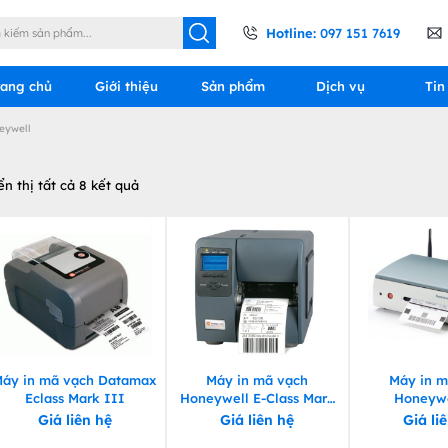
Hotline:
097 151 7619
rang chủ
Giới thiệu
Sản phẩm
Dịch vụ
Tin
eywell
ển thị tất cả 8 kết quả
áy in mã vạch Datamax
Máy in mã vạch
Máy in m
Eclass Mark III
Honeywell E-Class Mark
Honeywe
II
Giá liên hệ
Giá liên hệ
Giá li