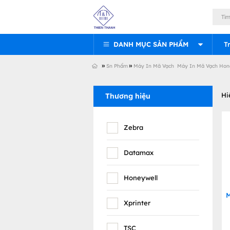
DANH MỤC SẢN PHẨM
T
»
»
Sn Phẩm
Máy In Mã Vạch
Máy In Mã Vạch Hon
Hi
Thương hiệu
Zebra
Datamax
Honeywell
M
Xprinter
TSC