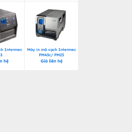
ch Intermec
Máy in mã vạch Intermec
43
PM43c/ PM23
ên hệ
Giá liên hệ