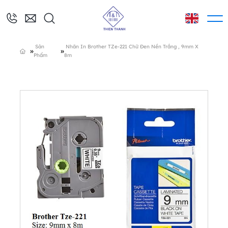
Sản
Nhãn In Brother TZe-221 Chữ Đen Nền Trắng , 9mm X
»
»
Phẩm
8m