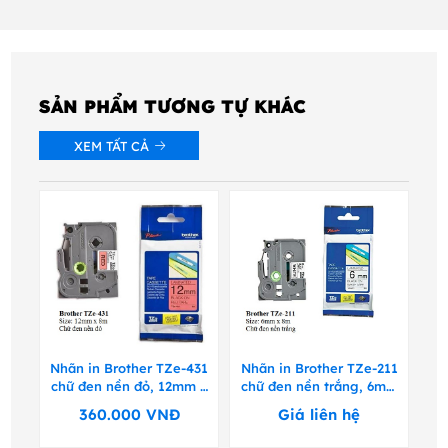
SẢN PHẨM TƯƠNG TỰ KHÁC
XEM TẤT CẢ
731
Nhãn in Brother TZe-431
Nhãn in Brother TZe-211
Nh
 ,
chữ đen nền đỏ, 12mm x
chữ đen nền trắng, 6mm
8m
x 8m
360.000
VNĐ
Giá liên hệ