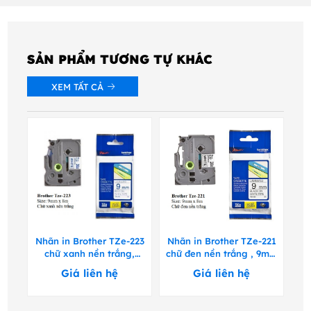
SẢN PHẨM TƯƠNG TỰ KHÁC
XEM TẤT CẢ
151
Nhãn in Brother TZe-223
Nhãn in Brother TZe-221
Nh
ốt,
chữ xanh nền trắng,
chữ đen nền trắng , 9mm
ch
9mm x 8m
x 8m
Giá liên hệ
Giá liên hệ