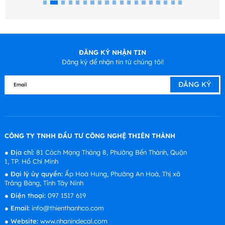
ĐĂNG KÝ NHẬN TIN
Đăng ký để nhận tin từ chúng tôi!
CÔNG TY TNHH ĐẦU TƯ CÔNG NGHỆ THIÊN THÀNH
●
Địa chỉ:
81 Cách Mạng Tháng 8, Phường Bến Thành, Quận
1, TP. Hồ Chí Minh
●
Đại lý ủy quyền:
Ấp Hoà Hưng, Phường An Hoà, Thị xã
Trảng Bàng, Tỉnh Tây Ninh
●
Điện thoại:
097 1517 619
●
Email:
info@thienthanhco.com
●
Website:
www.nhanindecal.com