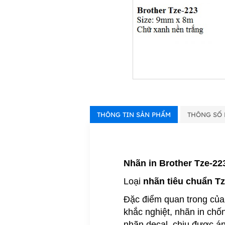
THÔNG TIN SẢN PHẨM
THÔNG SỐ 
Nhãn in Brother Tze-22
Loại
nhãn tiêu chuẩn T
Đặc điểm quan trong của 
khắc nghiệt, nhãn in chố
nhãn decal, chịu được án