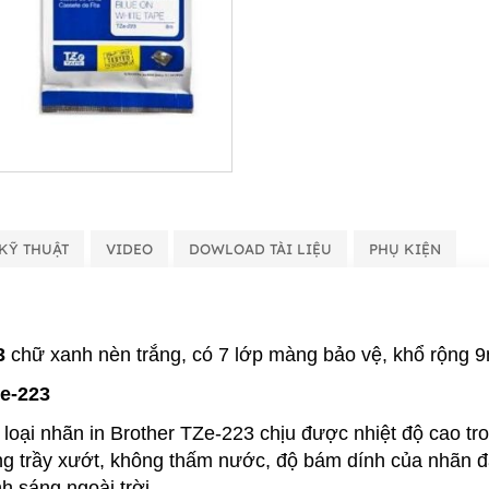
KỸ THUẬT
VIDEO
DOWLOAD TÀI LIỆU
PHỤ KIỆN
3
chữ xanh nèn trắng, có 7 lớp màng bảo vệ, khổ rộng 
ze-223
loại nhãn in Brother TZe-223 chịu được nhiệt độ cao tr
ng trầy xướt, không thấm nước, độ bám dính của nhãn đ
h sáng ngoài trời.