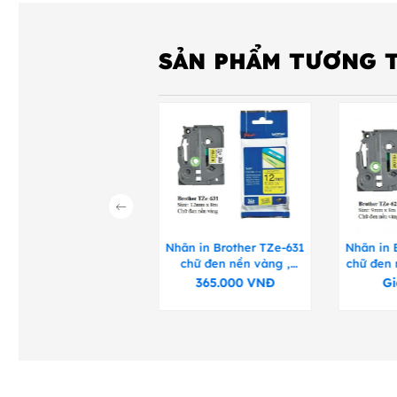
SẢN PHẨM TƯƠNG 
Nhãn in Brother TZe-
Nhãn in Brother TZe-631
Nhãn in 
31 chữ đen nền xanh
chữ đen nền vàng ,
chữ đen
dương, 12mm x 8m
12mm x 8m
365.000
VNĐ
365.000
VNĐ
Gi