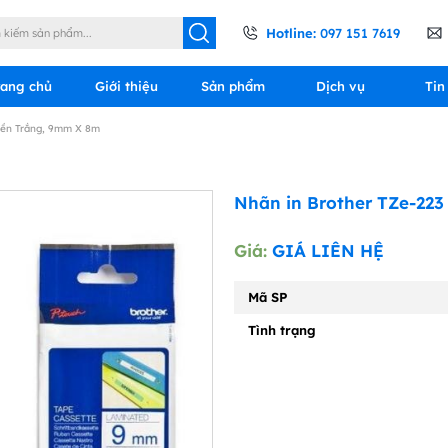
Hotline:
097 151 7619
rang chủ
Giới thiệu
Sản phẩm
Dịch vụ
Tin
Nền Trắng, 9mm X 8m
Nhãn in Brother TZe-223
Giá:
GIÁ LIÊN HỆ
Mã SP
Tình trạng