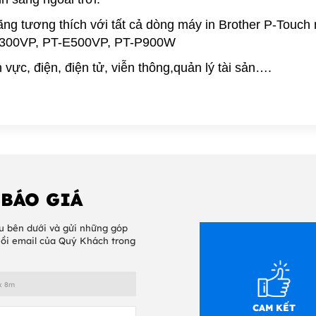
ng tương thích với tất cả dòng máy in Brother P-Touch
E300VP,
PT-E500VP, PT-P900W
vực, điện, điện tử, viễn thông,quản lý tài sản….
 BÁO GIÁ
u bên dưới và gửi những góp
hồi email của Quý Khách trong
CAM KẾT