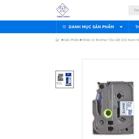
DANH MỤC SẢN PHẨM
T
»
»
Sản Phẩm
Nhãn In Brother TZe-223 Chữ Xanh 