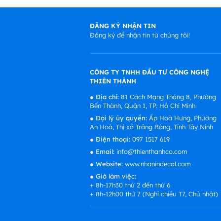
ĐĂNG KÝ NHẬN TIN
Đăng ký để nhận tin từ chúng tôi!
CÔNG TY TNHH ĐẦU TƯ CÔNG NGHỆ
THIÊN THÀNH
●
Địa chỉ:
81 Cách Mạng Tháng 8, Phường
Bến Thành, Quận 1, TP. Hồ Chí Minh
●
Đại lý ủy quyền:
Ấp Hoà Hưng, Phường
An Hoà, Thị xã Trảng Bàng, Tỉnh Tây Ninh
●
Điện thoại:
097 1517 619
●
Email:
info@thienthanhco.com
●
Website:
www.nhanindecal.com
●
Giờ làm việc:
+ 8h-17h30 thứ 2 đến thứ 6
+ 8h-12h00 thứ 7 (Nghỉ chiều T7, Chủ nhật)