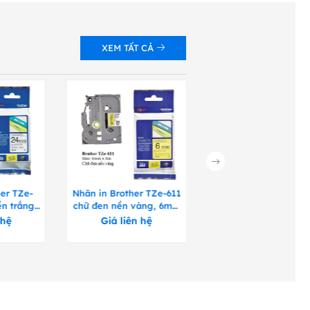
XEM TẤT CẢ
er TZe-
Nhãn in Brother TZe-611
Nhãn in Brother TZe-
n trắng,
chữ đen nền vàng, 6mm
chữ đen nền trắng, 
 8m
x 8m
x 8m
 hệ
Giá liên hệ
Giá liên hệ