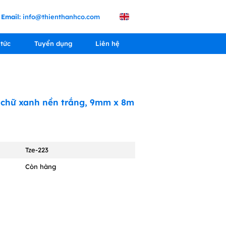
Email:
info@thienthanhco.com
 tức
Tuyển dụng
Liên hệ
 chữ xanh nền trắng, 9mm x 8m
Tze-223
Còn hàng