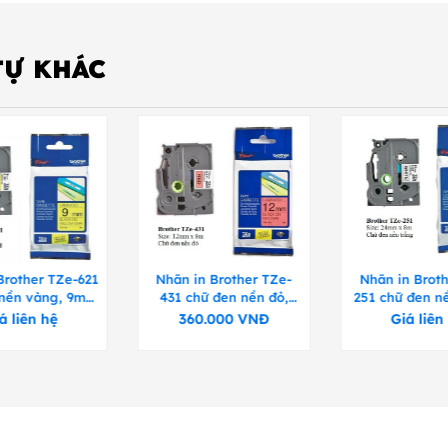
TỰ KHÁC
Brother TZe-621
Nhãn in Brother TZe-
Nhãn in Broth
 nền vàng, 9mm
431 chữ đen nền đỏ,
251 chữ đen nề
x 8m
12mm x 8m
24mm x
á liên hệ
360.000
VNĐ
Giá liên