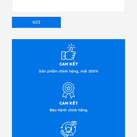
ngày sản xuất.
- Tránh xa ánh sáng
- Nhiệt độ 5-35 ° C (40-95 ° F)
- Độ ẩm 20-80%
Tương thích cho máy in
ARMOR
sản xuất ruy băng tương thích
cho tất cả các máy in Truyền nhiệt, liên
quan đến thông số kỹ thuật ban đầu và
liên quan đến mối quan hệ bán hàng với
các đối tác của họ.
CAM KẾT
Sản phẩm chính hãng, mới 100%
Argox-CSI
Length : 300,360
Cab-CSI
CAM KẾT
Length : 300,360
Bảo hành chính hãng
CITIZEN -CSI
Lengths: 450
DATAMAX O'NEIL- CSI