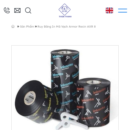
»
»
Sản Phẩm
Ruy Băng In Mã Vạch Armor Resin AXR 8