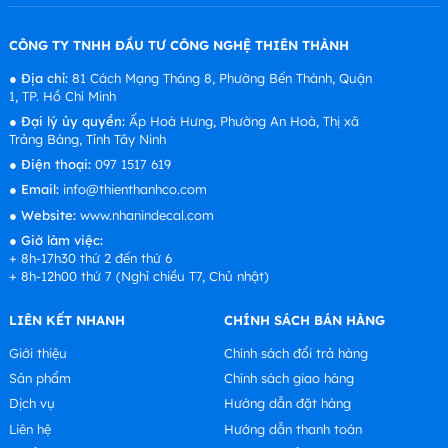
CÔNG TY TNHH ĐẦU TƯ CÔNG NGHỆ THIÊN THÀNH
●
Địa chỉ:
81 Cách Mạng Tháng 8, Phường Bến Thành, Quận
1, TP. Hồ Chí Minh
●
Đại lý ủy quyền:
Ấp Hoà Hưng, Phường An Hoà, Thị xã
Trảng Bàng, Tỉnh Tây Ninh
●
Điện thoại:
097 1517 619
●
Email:
info@thienthanhco.com
●
Website:
www.nhanindecal.com
●
Giờ làm việc:
+ 8h-17h30 thứ 2 đến thứ 6
+ 8h-12h00 thứ 7 (Nghỉ chiều T7, Chủ nhật)
LIÊN KẾT NHANH
CHÍNH SÁCH BÁN HÀNG
Giới thiệu
Chính sách đổi trả hàng
Sản phẩm
Chính sách giao hàng
Dịch vụ
Hướng dẫn đặt hàng
Liên hệ
Hướng dẫn thanh toán