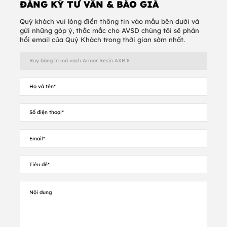
ĐĂNG KÝ TƯ VẤN & BÁO GIÁ
Quý khách vui lòng điền thông tin vào mẫu bên dưới và
gửi những góp ý, thắc mắc cho AVSD chúng tôi sẽ phản
hồi email của Quý Khách trong thời gian sớm nhất.
Lưu trữ :
Chúng tôi khuyên bạn nên sử dụng
ruy
băng in mã vạch
trong vòng 12 tháng sau