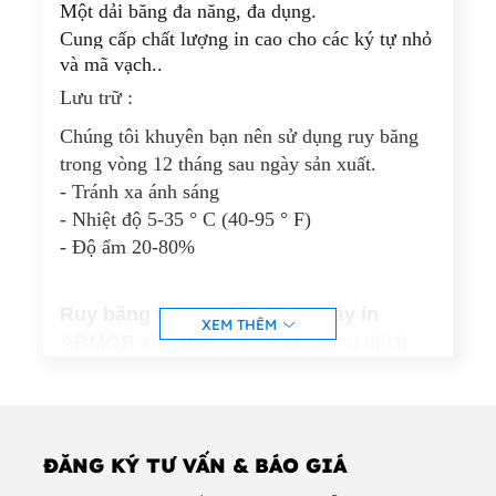
Một dải băng đa năng, đa dụng.
Cung cấp chất lượng in cao cho các ký tự nhỏ
và mã vạch..
Lưu trữ :
Chúng tôi khuyên bạn nên sử dụng ruy băng
trong vòng 12 tháng sau ngày sản xuất.
- Tránh xa ánh sáng
- Nhiệt độ 5-35 ° C (40-95 ° F)
- Độ ẩm 20-80%
Ruy băng tương thích cho máy in
XEM THÊM
ARMOR
sản xuất ruy băng tương thích
cho tất cả các máy in Truyền nhiệt, liên
quan đến thông số kỹ thuật ban đầu và
liên quan đến mối quan hệ bán hàng với
các đối tác của họ.
ĐĂNG KÝ TƯ VẤN & BÁO GIÁ