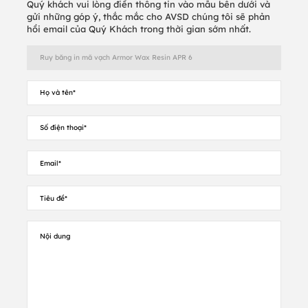
Argox-CSI
Quý khách vui lòng điền thông tin vào mẫu bên dưới và
gửi những góp ý, thắc mắc cho AVSD chúng tôi sẽ phản
Length : 300,360
hồi email của Quý Khách trong thời gian sớm nhất.
Cab-CSI
Length : 300,360
CITIZEN -CSI
Lengths: 450
DATAMAX O'NEIL- CSI
Lengths: 100, 110, 300, 360, 450, 600
INTERMEC -CSO
Lengths: 76, 100, 153, 250 (Asia only), 300, 457
PRINTRONIX -CSO
Lengths: 300, 450, 625
TOSHIBA - CSO
Lengths: 100, 300, 400, 450, 600