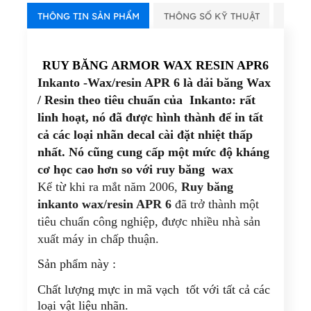
THÔNG TIN SẢN PHẨM
THÔNG SỐ KỸ THUẬT
VIDE
RUY BĂNG ARMOR WAX RESIN APR6
Inkanto -Wax/resin APR 6
là dải băng Wax
/ Resin theo tiêu chuẩn của Inkanto: rất
linh hoạt, nó đã được hình thành để in tất
cả các loại nhãn decal cài đặt nhiệt thấp
nhất. Nó cũng cung cấp một mức độ kháng
cơ học cao hơn so với ruy băng wax
Kể từ khi ra mắt năm 2006,
Ruy băng
inkanto wax/resin APR 6
đã trở thành một
tiêu chuẩn công nghiệp, được nhiều nhà sản
xuất máy in chấp thuận.
Sản phẩm này :
Chất lượng
mực in mã vạch
tốt với tất cả các
loại vật liệu nhãn.