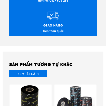
Hotline:
0817 606 266
GIAO HÀNG
Trên toàn quốc
SẢN PHẨM TƯƠNG TỰ KHÁC
XEM TẤT CẢ