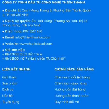
CÔNG TY TNHH ĐẦU TƯ CÔNG NGHỆ THIÊN THÀNH
●
Địa chỉ:
81 Cách Mạng Tháng 8, Phường Bến Thành, Quận
1, TP. Hồ Chí Minh
●
Đại lý ủy quyền:
Ấp Hoà Hưng, Phường An Hoà, Thị xã
Trảng Bàng, Tỉnh Tây Ninh
●
Điện thoại:
097 1517 619
●
Email:
info@thienthanhco.com
●
Website:
www.nhanindecal.com
●
Giờ làm việc:
+ 8h-17h30 thứ 2 đến thứ 6
+ 8h-12h00 thứ 7 (Nghỉ chiều T7, Chủ nhật)
LIÊN KẾT NHANH
CHÍNH SÁCH BÁN HÀNG
Giới thiệu
Chính sách đổi trả hàng
Sản phẩm
Chính sách giao hàng
Dịch vụ
Hướng dẫn đặt hàng
Liên hệ
Hướng dẫn thanh toán
Tuyển dụng
Quy trình đổi trả