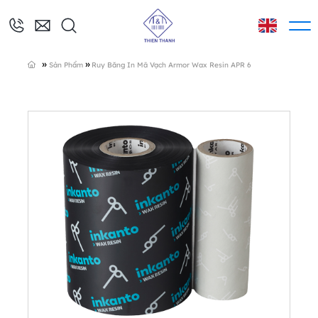
»
»
Sản Phẩm
Ruy Băng In Mã Vạch Armor Wax Resin APR 6