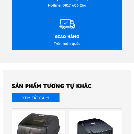
Hotline:
0817 606 266
ngữ TPLE và TPLZ hộp
• Trình điều khiển Windows® miễn phí và
phần mềm thiết kế nhãn (có sẵn khi tải xuống)
• Đạt tiêu chuẩn ENERGY STAR®
GIAO HÀNG
Trên toàn quốc
SẢN PHẨM TƯƠNG TỰ KHÁC
XEM TẤT CẢ