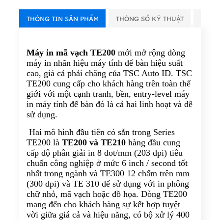
THÔNG TIN SẢN PHẨM
THÔNG SỐ KỸ THUẬT
VIDE
Máy in mã vạch TE200
mới mở rộng dòng
máy in nhãn hiệu máy tính để bàn hiệu suất
cao, giá cả phải chăng của TSC Auto ID. TSC
TE200 cung cấp cho khách hàng trên toàn thế
giới với một cạnh tranh, bền, entry-level máy
in máy tính để bàn đó là cả hai linh hoạt và dễ
sử dụng.
Hai mô hình đầu tiên có sẵn trong Series
TE200 là
TE200 và TE210
hàng đầu cung
cấp độ phân giải in 8 dot/mm (203 dpi) tiêu
chuẩn công nghiệp ở mức 6 inch / second tốt
nhất trong ngành và TE300 12 chấm trên mm
(300 dpi) và TE 310 để sử dụng với in phông
chữ nhỏ, mã vạch hoặc đồ họa. Dòng TE200
mang đến cho khách hàng sự kết hợp tuyệt
vời giữa giá cả và hiệu năng, có bộ xử lý 400