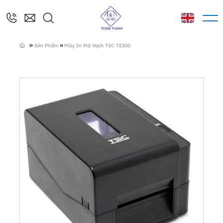
»
»
Sản Phẩm
Máy In Mã Vạch TSC TE200