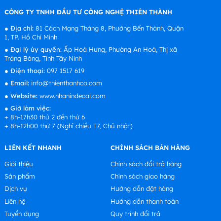
CÔNG TY TNHH ĐẦU TƯ CÔNG NGHỆ THIÊN THÀNH
●
Địa chỉ:
81 Cách Mạng Tháng 8, Phường Bến Thành, Quận
1, TP. Hồ Chí Minh
●
Đại lý ủy quyền:
Ấp Hoà Hưng, Phường An Hoà, Thị xã
Trảng Bàng, Tỉnh Tây Ninh
●
Điện thoại:
097 1517 619
●
Email:
info@thienthanhco.com
●
Website:
www.nhanindecal.com
●
Giờ làm việc:
+ 8h-17h30 thứ 2 đến thứ 6
+ 8h-12h00 thứ 7 (Nghỉ chiều T7, Chủ nhật)
LIÊN KẾT NHANH
CHÍNH SÁCH BÁN HÀNG
Giới thiệu
Chính sách đổi trả hàng
Sản phẩm
Chính sách giao hàng
Dịch vụ
Hướng dẫn đặt hàng
Liên hệ
Hướng dẫn thanh toán
Tuyển dụng
Quy trình đổi trả