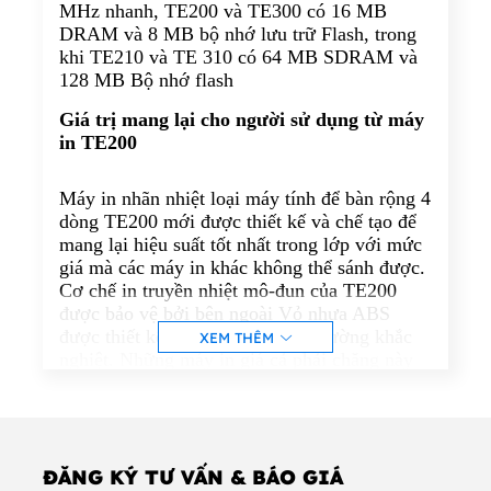
MHz nhanh, TE200 và TE300 có 16 MB
DRAM và 8 MB bộ nhớ lưu trữ Flash, trong
khi TE210 và TE 310 có 64 MB SDRAM và
128 MB Bộ nhớ flash
Giá trị mang lại cho người sử dụng từ máy
in TE200
Máy in nhãn nhiệt loại máy tính để bàn rộng 4
dòng TE200 mới được thiết kế và chế tạo để
mang lại hiệu suất tốt nhất trong lớp với mức
giá mà các máy in khác không thể sánh được.
Cơ chế in truyền nhiệt mô-đun của TE200
được bảo vệ bởi bên ngoài Vỏ nhựa ABS
được thiết kế để chịu được môi trường khắc
XEM THÊM
nghiệt. Những máy in giá cả phải chăng này
sẽ in nhãn chất lượng cao suốt cả ngày, tạo ra
hàng ngàn mã vạch rõ ràng, sắc nét và nhãn
nhận dạng mỗi ngày.
Những đổi mới bao gồm xếp hạng tiết kiệm
ĐĂNG KÝ TƯ VẤN & BÁO GIÁ
năng lượng Energy Star 2.0 phù hợp với cơ