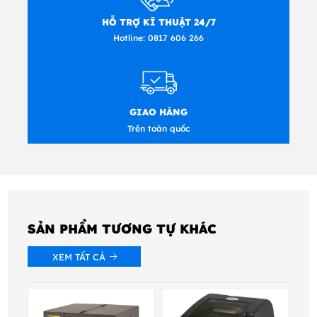
Ghi nhãn tuân thủ vận chuyển và nhận hàng
HỖ TRỢ KĨ THUẬT 24/7
Dán nhãn Pallet
Hotline:
0817 606 266
Kiểm soát hàng tồn kho
Ghi nhãn trống
Nhãn cảnh báo
GIAO HÀNG
Bảng hiệu tùy chỉnh
Trên toàn quốc
Tiếp thị thương hiệu với đồ họa, logo và văn
bản
Nhãn nhiều lần (hai hoặc ba nhãn trên)
SẢN PHẨM TƯƠNG TỰ KHÁC
XEM TẤT CẢ