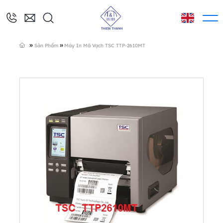
»
»
Sản Phẩm
Máy In Mã Vạch TSC TTP-2610MT