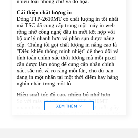
nhiều loại phông chữ và đồ họa.
Cải thiện chất lượng in
Dòng TTP-2610MT có chất lượng in tốt nhất
mà TSC đã cung cấp trong một máy in web
rộng nhờ công nghệ đầu in mới kết hợp với
bộ xử lý nhanh hơn và phần sụn được nâng
cấp. Chúng tôi gọi chất lượng in nâng cao là
"Điều khiển thông minh nhiệt" để theo dõi và
tính toán chính xác thời lượng mà mỗi pixel
cần được làm nóng để cung cấp nhãn chính
xác, sắc nét và rõ ràng mỗi lần, cho dù bạn
đang in một nhãn tại một thời điểm hay hàng
nghìn nhãn trong một lô.
Hiệu suất tốc độ cao, nhiều bộ nhớ hơn
So với máy in tiền nhiệm, TTP-2610MT
XEM THÊM
nhanh hơn, hiệu suất lên tới 12 inch mỗi giây
và có bộ nhớ tăng thêm 512 MB Flash và 256
MB SDRAM.
Sự lựa chọn đầy màu sắc
Dòng TTP-2610MT mới đi kèm với màn hình