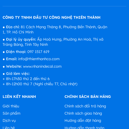
CÔNG TY TNHH ĐẦU TƯ CÔNG NGHỆ THIÊN THÀNH
●
Địa chỉ:
81 Cách Mạng Tháng 8, Phường Bến Thành, Quận
1, TP. Hồ Chí Minh
●
Đại lý ủy quyền:
Ấp Hoà Hưng, Phường An Hoà, Thị xã
Trảng Bàng, Tỉnh Tây Ninh
●
Điện thoại:
097 1517 619
●
Email:
info@thienthanhco.com
●
Website:
www.nhanindecal.com
●
Giờ làm việc:
+ 8h-17h30 thứ 2 đến thứ 6
+ 8h-12h00 thứ 7 (Nghỉ chiều T7, Chủ nhật)
LIÊN KẾT NHANH
CHÍNH SÁCH BÁN HÀNG
Giới thiệu
Chính sách đổi trả hàng
Sản phẩm
Chính sách giao hàng
Dịch vụ
Hướng dẫn đặt hàng
Liên hệ
Hướng dẫn thanh toán