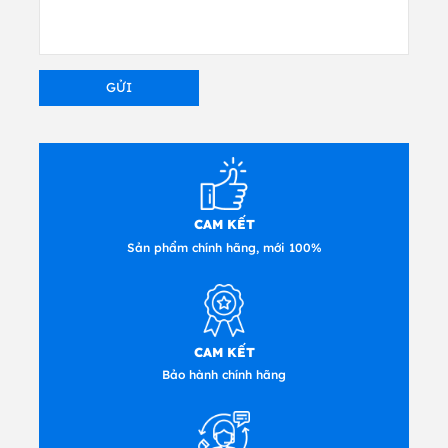
trên bảng cảm ứng
• Độ phân giải 203 dpi và 300 dpi
• Ethernet, USB 2.0, máy chủ USB , kết nối
Parallel và Serial là tiêu chuẩn
• 256 MB SDRAM, 512 MB Flash
• Bộ nhớ thẻ SD Flash mở rộng lưu trữ lên 32
GB
• Bộ xử lý RISC 32 bit 536 MHz mạnh mẽ •
Phát hiện chuyển đổi độ phân giải TPH( đầu
CAM KẾT
in nhiệt) tự động
Sản phẩm chính hãng, mới 100%
• Mô phỏng công nghiệp tiêu chuẩn ngay lập
tức bao gồm Eltron Hỗ trợ ngôn ngữ ® và
Zebra®
• Máy chủ USB để nhập dữ liệu độc lập hoặc
CAM KẾT
nhập dữ liệu tại trang in
Bảo hành chính hãng
Ứng dụng máy in mã vạch TSC
TTP2610MT