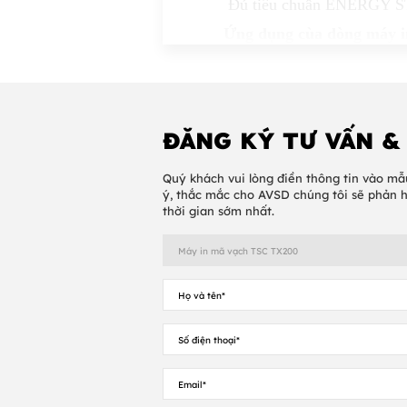
Đủ tiêu chuẩn ENERGY 
​Ứng dụng cùa dòng máy
Văn phòng kinh doanh
Đánh dấu sản phẩm
Ghi nhãn tuân thủ
ĐĂNG KÝ TƯ VẤN &
Theo dõi tài sản
Quý khách vui lòng điền thông tin vào mẫ
Quản lý tài liệu
ý, thắc mắc cho AVSD chúng tôi sẽ phản 
Dán nhãn
thời gian sớm nhất.
Nhận vận chuyển
Ghi nhãn mẫu
Kiểm soát hàng tồn kho
Theo dõi bệnh nhân