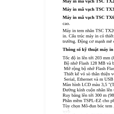
Máy in mã vạch TSC TX
Máy in mã vạch TSC TX
Máy in mã vạch TSC TX
cao.
Máy in tem nhãn TSC TX200 
in. Cấu trúc máy in có thiế
trường. Động cơ mạnh mẽ c
Thông số kỹ thuật máy i
Tốc độ in lên tới 203 mm (
Bộ nhớ Flash 128 MB và
Mở rộng bộ nhớ Flash Fla
Thiết kế vỏ sò thân thiện 
Serial, Ethernet và m USB 
Màn hình LCD màu 3,5 "(
Đường kính cuộn nhãn lên 
Ruy băng lên tới 300 m (98
Phần mềm TSPL-EZ cho phí
Tùy chọn Mô-đun bóc tem , d
web