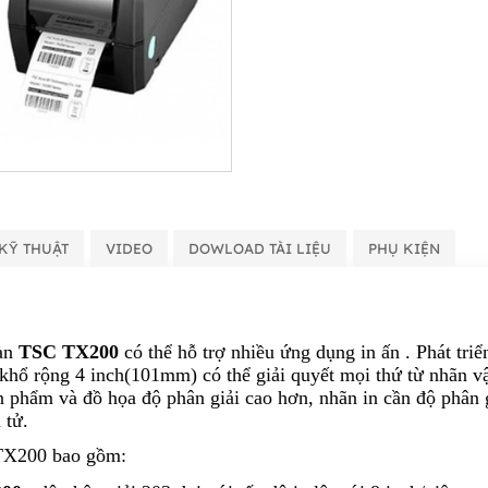
KỸ THUẬT
VIDEO
DOWLOAD TÀI LIỆU
PHỤ KIỆN
àn
TSC TX200
có thể hỗ trợ nhiều ứng dụng in ấn . Phát tri
hổ rộng 4 inch(101mm) có thể giải quyết mọi thứ từ nhãn v
ản phẩm và đồ họa độ phân giải cao hơn, nhãn in cần độ phân 
 tử.
TX200 bao gồm: