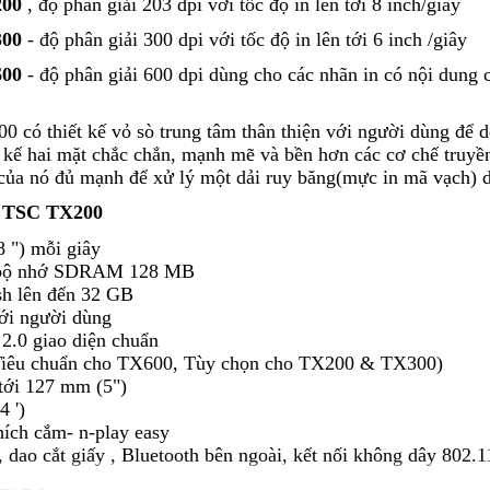
200
, độ phân giải 203 dpi với tốc độ in lên tới 8 inch/giây
300
- độ phân giải 300 dpi với tốc độ in lên tới 6 inch /giây
600
- độ phân giải 600 dpi dùng cho các nhãn in có nội dung 
có thiết kế vỏ sò trung tâm thân thiện với người dùng để d
t kế hai mặt chắc chắn, mạnh mẽ và bền hơn các cơ chế truyền
ủa nó đủ mạnh để xử lý một dải ruy băng(mực in mã vạch) 
n TSC TX200
8 ") mỗi giây
 bộ nhớ SDRAM 128 MB
sh lên đến 32 GB
với người dùng
2.0 giao diện chuẩn
Tiêu chuẩn cho TX600, Tùy chọn cho TX200 & TX300)
tới 127 mm (5")
4 ')
ch cắm- n-play easy
ao cắt giấy , Bluetooth bên ngoài, kết nối không dây 802.11 