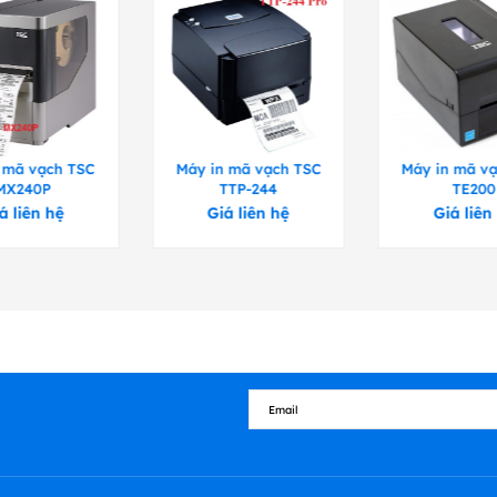
 mã vạch TSC
Máy in mã vạch TSC
Máy in mã v
MX240P
TTP-244
TE200
á liên hệ
Giá liên hệ
Giá liên