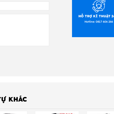
HỖ TRỢ KĨ THUẬT 2
Hotline:
0817 606 266
TỰ KHÁC