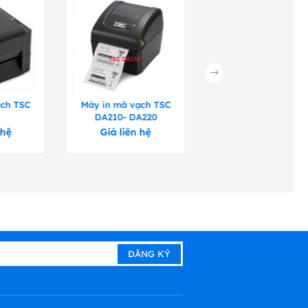
ạch TSC
Máy in mã vạch TSC
Máy in mã vạch TS
DA210- DA220
TTP 243
 hệ
Giá liên hệ
Giá liên hệ