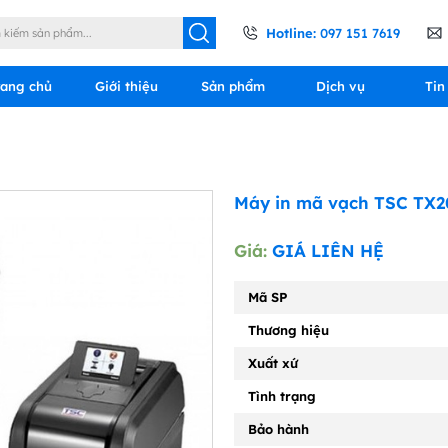
Hotline:
097 151 7619
rang chủ
Giới thiệu
Sản phẩm
Dịch vụ
Tin
Máy in mã vạch TSC TX
Giá:
GIÁ LIÊN HỆ
Mã SP
Thương hiệu
Xuất xứ
Tình trạng
Bảo hành