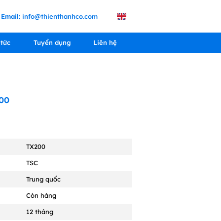
Email:
info@thienthanhco.com
 tức
Tuyển dụng
Liên hệ
200
TX200
TSC
Trung quốc
Còn hàng
12 tháng