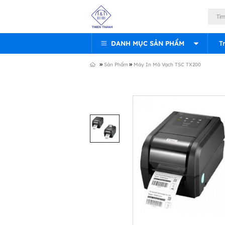
DANH MỤC SẢN PHẨM
T
»
»
Sản Phẩm
Máy In Mã Vạch TSC TX200