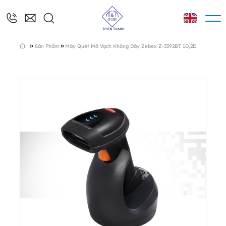
»
»
Sản Phẩm
Máy Quét Mã Vạch Không Dây Zebex Z-3392BT 1D,2D