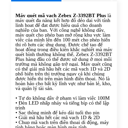
Máy quét mã vạch Zebex Z-3392BT Plus
là
máy quét đa năng kết hợp độ dẻo dai với tính
linh hoạt để đạt được hiệu quả cho doanh
nghiệp của bạn. Với công nghệ không dây,
máy quét cho phép bạn mở rộng khu vực làm
việc của mình lên đến 100 mét cho phép hiển
thị rõ hơn các ứng dụng. Được chế tạo để
hoạt động trong điều kiện khắc nghiệt mà máy
quét bình thường không thể, Zebex Z-3392BT
Plus hàng đầu có thể được sử dụng ở mọi môi
trường mà không gặp trở ngại. Máy quét cũng
có thể giải mã hầu hết các mã vạch 1D và 2D
phổ biến trên thị trường ngay cả khi chúng
được hiển thị trên màn hình điện thoại. Nó là
hoàn hảo cho bất kỳ lĩnh vực như bán lẻ, kho,
và quản lý tài sản.
• Tự do không dây ở phạm vi làm việc 100M
• Đèn LED nhấp nháy và tiếng bíp có thể lập
trình
• Sạc thông minh để kéo dài tuổi thọ pin
• Giải mã hầu hết các mã vạch 1D & 2D
• Chụp mã vạch trên điện thoại di động, máy
tính bảng hoặc màn hình máy tính