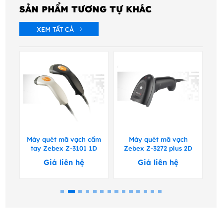
SẢN PHẨM TƯƠNG TỰ KHÁC
XEM TẤT CẢ
tia
Máy quét mã vạch cầm
Máy quét mã vạch
tay Zebex Z-3101 1D
Zebex Z-3272 plus 2D
Ze
Giá liên hệ
Giá liên hệ