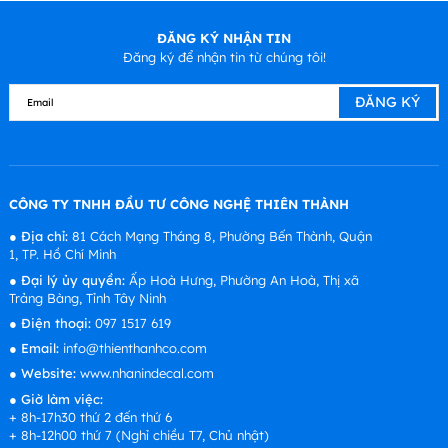
ĐĂNG KÝ NHẬN TIN
Đăng ký để nhận tin từ chúng tôi!
CÔNG TY TNHH ĐẦU TƯ CÔNG NGHỆ THIÊN THÀNH
●
Địa chỉ:
81 Cách Mạng Tháng 8, Phường Bến Thành, Quận
1, TP. Hồ Chí Minh
●
Đại lý ủy quyền:
Ấp Hoà Hưng, Phường An Hoà, Thị xã
Trảng Bàng, Tỉnh Tây Ninh
●
Điện thoại:
097 1517 619
●
Email:
info@thienthanhco.com
●
Website:
www.nhanindecal.com
●
Giờ làm việc:
+ 8h-17h30 thứ 2 đến thứ 6
+ 8h-12h00 thứ 7 (Nghỉ chiều T7, Chủ nhật)