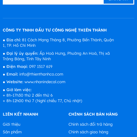
CÔNG TY TNHH ĐẦU TƯ CÔNG NGHỆ THIÊN THÀNH
●
Địa chỉ:
81 Cách Mạng Tháng 8, Phường Bến Thành, Quận
1, TP. Hồ Chí Minh
●
Đại lý ủy quyền:
Ấp Hoà Hưng, Phường An Hoà, Thị xã
Trảng Bàng, Tỉnh Tây Ninh
●
Điện thoại:
097 1517 619
●
Email:
info@thienthanhco.com
●
Website:
www.nhanindecal.com
●
Giờ làm việc:
+ 8h-17h30 thứ 2 đến thứ 6
+ 8h-12h00 thứ 7 (Nghỉ chiều T7, Chủ nhật)
LIÊN KẾT NHANH
CHÍNH SÁCH BÁN HÀNG
Giới thiệu
Chính sách đổi trả hàng
Sản phẩm
Chính sách giao hàng