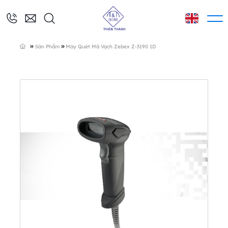
»
»
Sản Phẩm
Máy Quét Mã Vạch Zebex Z-3190 1D