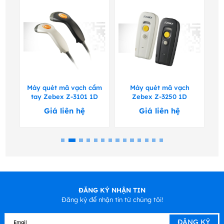
Máy quét mã vạch cầm
Máy quét mã vạch
Má
,2D
tay Zebex Z-3101 1D
Zebex Z-3250 1D
Giá liên hệ
Giá liên hệ
ĐĂNG KÝ NHẬN TIN
Đăng ký để nhận tin từ chúng tôi!