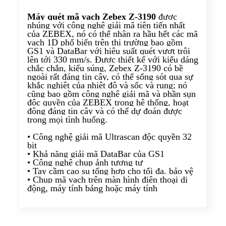
Máy quét mã vạch Zebex Z-3190
được
nhúng với công nghệ giải mã tiên tiến nhất
của ZEBEX, nó có thể nhận ra hầu hết các mã
vạch 1D phổ biến trên thị trường bao gồm
GS1 và DataBar với hiệu suất quét vượt trội
lên tới 330 mm/s. Được thiết kế với kiểu dáng
chắc chắn, kiểu súng, Zebex Z-3190 có bề
ngoài rất đáng tin cậy, có thể sống sót qua sự
khắc nghiệt của nhiệt độ và sốc và rung; nó
cũng bao gồm công nghệ giải mã và phần sụn
độc quyền của ZEBEX trong hệ thống, hoạt
động đáng tin cậy và có thể dự đoán được
trong mọi tình huống.
• Công nghệ giải mã Ultrascan độc quyền 32
bit
• Khả năng giải mã DataBar của GS1
• Công nghệ chụp ảnh tương tự
• Tay cầm cao su tổng hợp cho tối đa. bảo vệ
• Chụp mã vạch trên màn hình điện thoại di
động, máy tính bảng hoặc máy tính