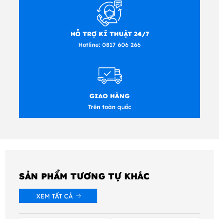
HỖ TRỢ KĨ THUẬT 24/7
Hotline:
0817 606 266
GIAO HÀNG
Trên toàn quốc
SẢN PHẨM TƯƠNG TỰ KHÁC
XEM TẤT CẢ