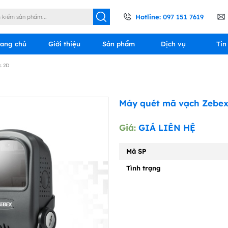
Hotline:
097 151 7619
rang chủ
Giới thiệu
Sản phẩm
Dịch vụ
Tin
s 2D
Máy quét mã vạch Zebex
Giá:
GIÁ LIÊN HỆ
Mã SP
Tình trạng