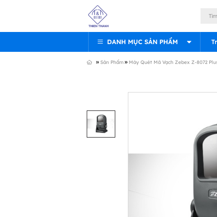
DANH MỤC SẢN PHẨM
T
»
»
Sản Phẩm
Máy Quét Mã Vạch Zebex Z-8072 Plu