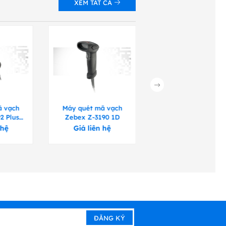
XEM TẤT CẢ
ã vạch
Máy quét mã vạch
Máy quét mã vạch
2 Plus
Zebex Z-3190 1D
Zebex Z-3250 1D
 hệ
Giá liên hệ
Giá liên hệ