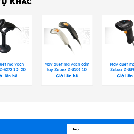
TỰ KHÁC
uét mã vạch
Máy quét mã vạch cầm
Máy quét m
Z-3272 1D, 2D
tay Zebex Z-3101 1D
Zebex Z-339
1D,2D
á liên hệ
Giá liên hệ
Giá liên