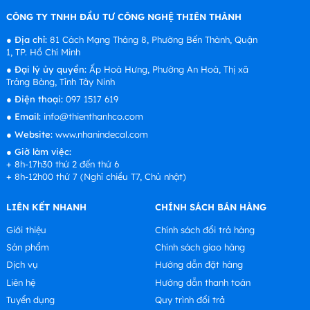
CÔNG TY TNHH ĐẦU TƯ CÔNG NGHỆ THIÊN THÀNH
●
Địa chỉ:
81 Cách Mạng Tháng 8, Phường Bến Thành, Quận
1, TP. Hồ Chí Minh
●
Đại lý ủy quyền:
Ấp Hoà Hưng, Phường An Hoà, Thị xã
Trảng Bàng, Tỉnh Tây Ninh
●
Điện thoại:
097 1517 619
●
Email:
info@thienthanhco.com
●
Website:
www.nhanindecal.com
●
Giờ làm việc:
+ 8h-17h30 thứ 2 đến thứ 6
+ 8h-12h00 thứ 7 (Nghỉ chiều T7, Chủ nhật)
LIÊN KẾT NHANH
CHÍNH SÁCH BÁN HÀNG
Giới thiệu
Chính sách đổi trả hàng
Sản phẩm
Chính sách giao hàng
Dịch vụ
Hướng dẫn đặt hàng
Liên hệ
Hướng dẫn thanh toán
Tuyển dụng
Quy trình đổi trả