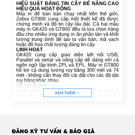
HIỆU SUẤT ĐÁNG TIN CẬY ĐỂ NÂNG CAO
HIỆU QUẢ HOẠT ĐỘNG
Máy in để bàn bán chạy nhất trên thế giới,
Zebra GT800 cung cấp một thiết kế đã được
chứng minh và độ tin cậy lâu dài. Cả hai mẫu
máy in GK420 và GT800 đều là lựa chọn hàng
đầu cho nhiều ứng dụng in ấn phân tán và khối
lượng trung bình để tạo ra văn bản, mã vạch
hoặc đồ họa chất lượng đáng tin cậy.
LINH HOẠT
GK420 cung cấp giao diện kết nối USB,
Parallel và serial và nâng cấp dễ dàng với cả
ngôn ngữ lập trình ZPL và EPL. Máy in GT800
hỗ trợ cả dung lượng ruy băng 300 mét và 74
mét - không cần thay đổi cài đặt cho các độ dài
ruy băng khác nhau.
DỄ SỬ DỤNG
Thiết kế trực quan của máy in GT800 và GK420
XEM THÊM
kết hợp lựa chọn ba giao diện kết nối và tùy
chọn 10/100 Ethernet, ngôn ngữ lập trình EPL2
và ZPL II đồng hành và Unicode để đảm bảo
tích hợp nhanh chóng và hiệu quả. GK420 cung
cấp các mô hình chỉ nhiệt trực tiếp để đơn giản
và tiết kiệm chi phí.
Tính năng tiêu chuẩn
ĐĂNG KÝ TƯ VẤN & BÁO GIÁ
• Công suất băng 300 mét