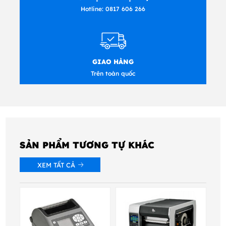
Hotline:
0817 606 266
GIAO HÀNG
Trên toàn quốc
SẢN PHẨM TƯƠNG TỰ KHÁC
XEM TẤT CẢ