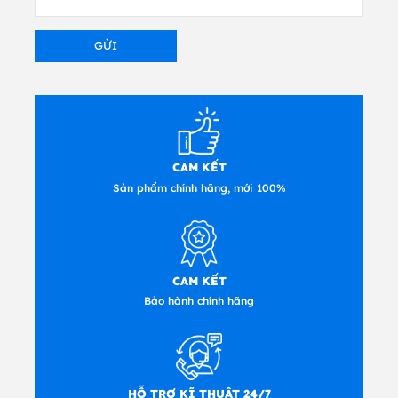
cốt lõi
Độ dày phương tiện truyền thông
0,003 "/ 0,08 mm đến 0,007" / 0,18 mm
Các loại phương tiện truyền thông
Roll-fed or fan-fold
• Label stock (die cut or continuous, direct
thermal or
thermal transfer)
• Tag stock (die cut or continuous, direct thermal
or
thermal transfer)
CAM KẾT
Đặc điểm ruy băng
Sản phẩm chính hãng, mới 100%
Đường kính ngoài
2,6 "/ 66 mm (300 m); 1,34" / 34 mm (74 m)
Chiêu dai tiêu chuẩn
984 '(300 m); 242 '(74 m)
Tỉ lệ
• 1: 4 Một cuộn băng cho mỗi 4 cuộn phương
CAM KẾT
tiện (300 mét)
• 1: 1 Một cuộn băng cho mỗi cuộn phương tiện
Bảo hành chính hãng
(74 mét)
Chiều rộng :1,33 "/ 33,8 mm đến 2,4" / 58 mm
Lõi I.D.
• Dải băng 300 m 1,00 "/ 25,4 mm
• Dải băng 74 m 0,5 "/ 12,7 mm
HỖ TRỢ KĨ THUẬT 24/7