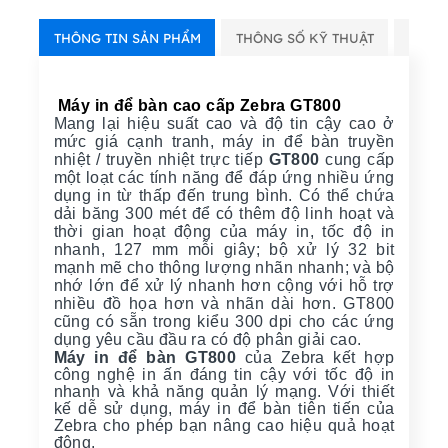
THÔNG TIN SẢN PHẨM
THÔNG SỐ KỸ THUẬT
VIDE
Máy in để bàn cao cấp Zebra GT800
Mang lại hiệu suất cao và độ tin cậy cao ở
mức giá cạnh tranh, máy in để bàn truyền
nhiệt / truyền nhiệt trực tiếp
GT800
cung cấp
một loạt các tính năng để đáp ứng nhiều ứng
dụng in từ thấp đến trung bình. Có thể chứa
dải băng 300 mét để có thêm độ linh hoạt và
thời gian hoạt động của máy in, tốc độ in
nhanh, 127 mm mỗi giây; bộ xử lý 32 bit
mạnh mẽ cho thông lượng nhãn nhanh; và bộ
nhớ lớn để xử lý nhanh hơn cộng với hỗ trợ
nhiều đồ họa hơn và nhãn dài hơn. GT800
cũng có sẵn trong kiểu 300 dpi cho các ứng
dụng yêu cầu đầu ra có độ phân giải cao.
Máy in để bàn GT800
của Zebra kết hợp
công nghệ in ấn đáng tin cậy với tốc độ in
nhanh và khả năng quản lý mạng. Với thiết
kế dễ sử dụng, máy in để bàn tiên tiến của
Zebra cho phép bạn nâng cao hiệu quả hoạt
động.