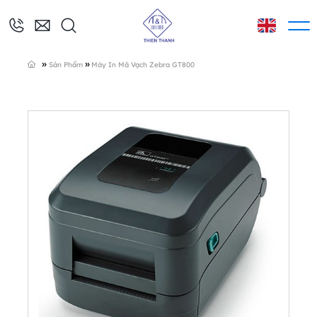
»
»
Sản Phẩm
Máy In Mã Vạch Zebra GT800