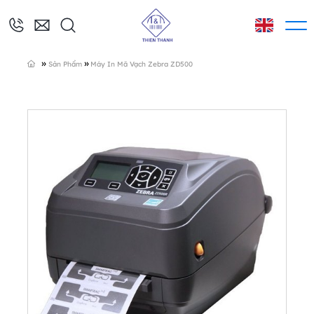
»
»
Sản Phẩm
Máy In Mã Vạch Zebra ZD500