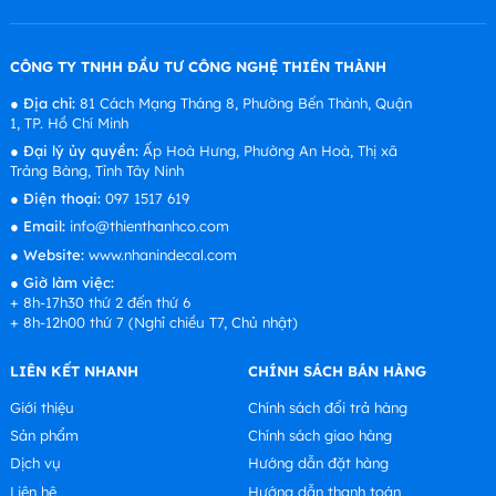
CÔNG TY TNHH ĐẦU TƯ CÔNG NGHỆ THIÊN THÀNH
●
Địa chỉ:
81 Cách Mạng Tháng 8, Phường Bến Thành, Quận
1, TP. Hồ Chí Minh
●
Đại lý ủy quyền:
Ấp Hoà Hưng, Phường An Hoà, Thị xã
Trảng Bàng, Tỉnh Tây Ninh
●
Điện thoại:
097 1517 619
●
Email:
info@thienthanhco.com
●
Website:
www.nhanindecal.com
●
Giờ làm việc:
+ 8h-17h30 thứ 2 đến thứ 6
+ 8h-12h00 thứ 7 (Nghỉ chiều T7, Chủ nhật)
LIÊN KẾT NHANH
CHÍNH SÁCH BÁN HÀNG
Giới thiệu
Chính sách đổi trả hàng
Sản phẩm
Chính sách giao hàng
Dịch vụ
Hướng dẫn đặt hàng
Liên hệ
Hướng dẫn thanh toán