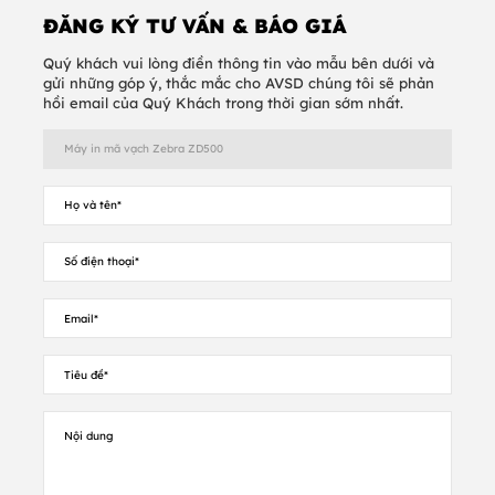
• 256 MB bộ nhớ Std Flash (56 MB
ĐĂNG KÝ TƯ VẤN & BÁO GIÁ
khả dụng cho người dung
• Giao diện người dùng LCD
Quý khách vui lòng điền thông tin vào mẫu bên dưới và
• ZebraDesigner Essentials - công cụ
gửi những góp ý, thắc mắc cho AVSD chúng tôi sẽ phản
thiết kế nhãn dễ dàng miễn phí tại
hồi email của Quý Khách trong thời gian sớm nhất.
www.zebra.com/zebradesigner
Thông số kỹ thuật máy in
Độ
203 dpi / 8 dots/ mm (
phân
300dpi / 12 dots/mm)
giải
256 MB Flash; 128 MB
Bộ nhớ
SDRAM
Chiều
4,09 in./104 mm cho 203
rộng in
dpi
tối đa