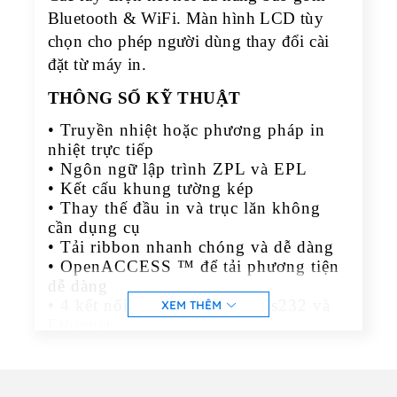
Bluetooth & WiFi. Màn hình LCD tùy
chọn cho phép người dùng thay đổi cài
đặt từ máy in.
THÔNG SỐ KỸ THUẬT
• Truyền nhiệt hoặc phương pháp in
nhiệt trực tiếp
• Ngôn ngữ lập trình ZPL và EPL
• Kết cấu khung tường kép
• Thay thế đầu in và trục lăn không
cần dụng cụ
• Tải ribbon nhanh chóng và dễ dàng
• OpenACCESS ™ để tải phương tiện
dễ dàng
• 4 kết nối : USB, Parallel, Rs232 và
XEM THÊM
Ethernet
• Đủ tiêu chuẩn ENERGY STAR
• Bộ nhớ SDRAM 128 MB Std (4 MB
khả dụng cho người dùng)