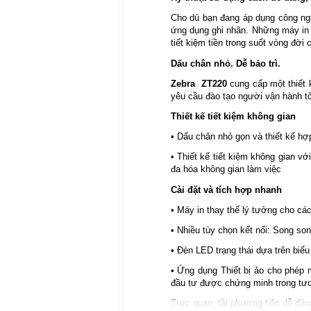
Cho dù bạn đang áp dụng công ng
ứng dụng ghi nhãn. Những máy in 
tiết kiệm tiền trong suốt vòng đời 
Dấu chân nhỏ. Dễ bảo trì.
Zebra ZT220
cung cấp một thiết
yêu cầu đào tạo người vận hành tối
Thiết kế tiết kiệm không gian
• Dấu chân nhỏ gọn và thiết kế h
• Thiết kế tiết kiệm không gian v
đa hóa không gian làm việc
Cài đặt và tích hợp nhanh
• Máy in thay thế lý tưởng cho cá
• Nhiều tùy chọn kết nối: Song son
• Đèn LED trạng thái dựa trên biểu
• Ứng dụng Thiết bị ảo cho phép 
đầu tư được chứng minh trong tươ
Trực quan, tải phương tiện dễ dàn