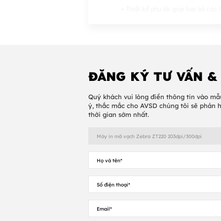
• Thiết kế phụ tải giúp loại bỏ cá
• Các tín hiệu được mã hóa màu c
• Các cảm biến truyền và phản xạ 
THÔNG SỐ KỸ THUẬT
Phương pháp in: truyền nhiệt trực 
ĐĂNG KÝ TƯ VẤN &
• Cấu trúc: khung kim loại với sự
• Cửa đa phương tiện gấp hai lần 
Quý khách vui lòng điền thông tin vào mẫ
ý, thắc mắc cho AVSD chúng tôi sẽ phản 
• Đường dẫn vật tư phụ tải cho ph
thời gian sớm nhất.
• Đầu in màng mỏng với Bộ cân bằ
• Đèn LED hai màu cho trạng thái
• Giao diện người dùng đồ họa đa
• Bàn phím đơn giản (ZT220)
• Truyền thông: Cổng nối tiếp USB
• Tiết kiệm năng lượng
Độ phân giải