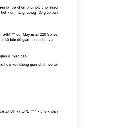
ies
là lựa chọn phù hợp cho nhiều
tiết kiệm năng luowgj để giúp bạn
 in S4M ™ cũ. Máy in ZT220 Series
ết kế bền để giảm thiểu dịch vụ.
 gian ở mức cao
hù hợp với không gian chật hẹp tối
ngoài ZPL® và EPL ™ * - cho khoản