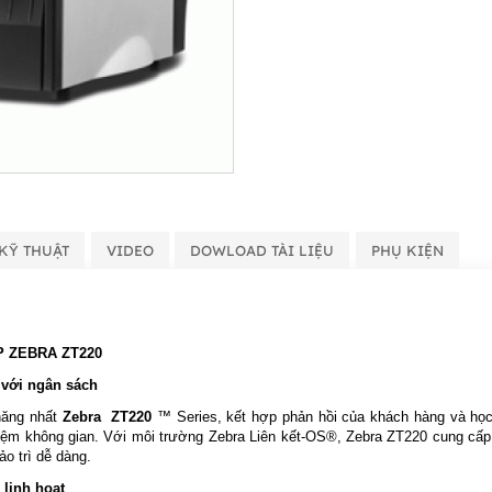
KỸ THUẬT
VIDEO
DOWLOAD TÀI LIỆU
PHỤ KIỆN
 ZEBRA ZT220
 với ngân sách
hăng nhất
Zebra ZT220
™ Series, kết hợp phản hồi của khách hàng và học 
 kiệm không gian. Với môi trường Zebra Liên kết-OS®, Zebra ZT220 cung cấp
ảo trì dễ dàng.
linh hoạt