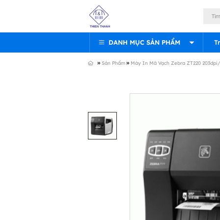
DANH MỤC SẢN PHẨM
T
»
»
Sản Phẩm
Máy In Mã Vạch Zebra ZT220 203dpi