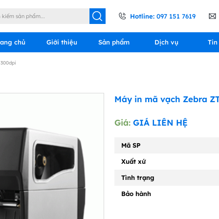
Hotline:
097 151 7619
rang chủ
Giới thiệu
Sản phẩm
Dịch vụ
Tin
/300dpi
Máy in mã vạch Zebra Z
Giá:
GIÁ LIÊN HỆ
Mã SP
Xuất xứ
Tình trạng
Bảo hành