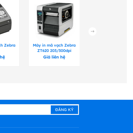
ch Zebra
Máy in mã vạch Zebra
Máy in mã vạch Zeb
ZT620 203/300dpi
ZT411
 hệ
Giá liên hệ
Giá liên hệ