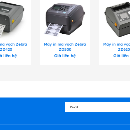
hiệt)
mã vạch Zebra
Máy in mã vạch Zebra
Máy in mã vạ
ZD420
ZD500
ZD620
3" / 110 mm
á liên hệ
Giá liên hệ
Giá liên
n (nội bộ)
n trong hoặc bên ngoài)
rong)
g không có trục chính
g với trục xoay lấy lót (chỉ phù hợp với nhà máy)