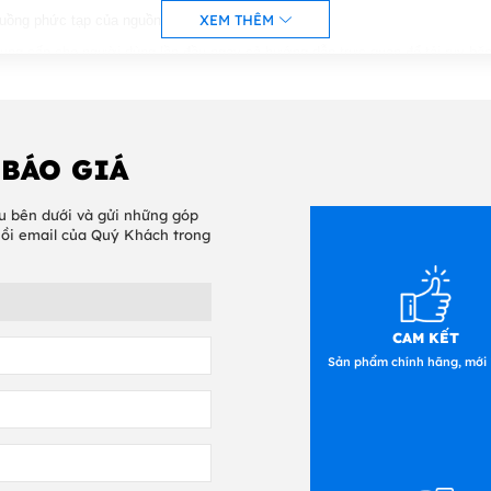
XEM THÊM
c luồng phức tạp của nguồn cung cấp
ung cấp cho người dùng lần đầu ngay cả hướng dẫn trực quan để tải ruy bă
đa vị trí được chiếu sáng có thể nhìn thấy qua phương tiện để điều chỉnh vị 
tiếp hoặc truyền nhiệt (tùy chọn)
 BÁO GIÁ
 lựa chọn của vỏ kim loại (ZT230) hoặc nhựa (ZT220)
với cửa sổ lớn rõ ràng
u bên dưới và gửi những góp
hồi email của Quý Khách trong
ương tiện đơn giản và tải ruy băng
ng E ™ Element Energy ™ cho chất lượng in vượt trội
 máy in nhanh
CAM KẾT
 ngôn ngữ LCD dựa trên biểu tượng và bàn phím chức năng đầy đủ (ZT230)
Sản phẩm chính hãng, mới
 2.0 và RS-232