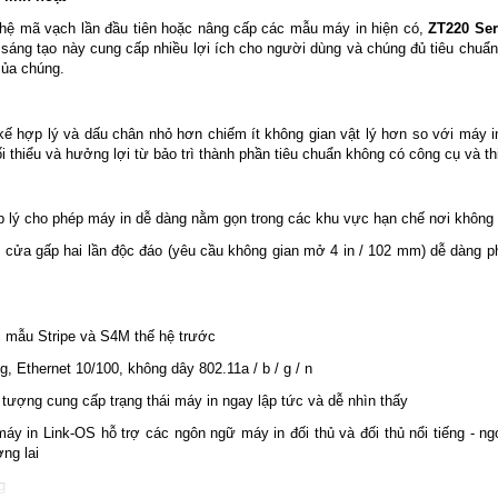
hệ mã vạch lần đầu tiên hoặc nâng cấp các mẫu máy in hiện có,
ZT220 Ser
sáng tạo này cung cấp nhiều lợi ích cho người dùng và chúng đủ tiêu chuẩn 
của chúng.
 kế hợp lý và dấu chân nhỏ hơn chiếm ít không gian vật lý hơn so với máy
 thiểu và hưởng lợi từ bảo trì thành phần tiêu chuẩn không có công cụ và thi
ợp lý cho phép máy in dễ dàng nằm gọn trong các khu vực hạn chế nơi không
ới cửa gấp hai lần độc đáo (yêu cầu không gian mở 4 in / 102 mm) dễ dàng p
c mẫu Stripe và S4M thế hệ trước
g, Ethernet 10/100, không dây 802.11a / b / g / n
 tượng cung cấp trạng thái máy in ngay lập tức và dễ nhìn thấy
máy in Link-OS hỗ trợ các ngôn ngữ máy in đối thủ và đối thủ nổi tiếng - 
ng lai
g