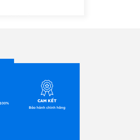
ng và phương tiện
trí cảm biến không gặp sự cố
CAM KẾT
 100%
Bảo hành chính hãng