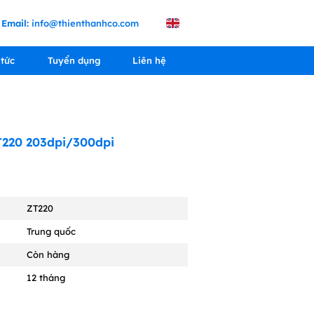
Email:
info@thienthanhco.com
 tức
Tuyển dụng
Liên hệ
T220 203dpi/300dpi
ZT220
Trung quốc
Còn hàng
12 tháng