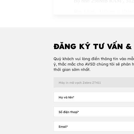
Bộ nhớ 256MB RAM , 512
Ruy băng : 110mm x 450m
Mặt mực in : Out Side
Tùy chọn máy in
- Dao cắt
ĐĂNG KÝ TƯ VẤN &
- Bộ lột tem
Quý khách vui lòng điền thông tin vào mẫ
ý, thắc mắc cho AVSD chúng tôi sẽ phản 
- Công nghệ RFID
thời gian sớm nhất.