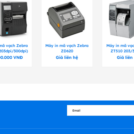
mã vạch Zebra
Máy in mã vạch Zebra
Máy in mã vạ
203dpi/300dpi)
ZD620
ZT510 203/
00.000
VNĐ
Giá liên hệ
Giá liên