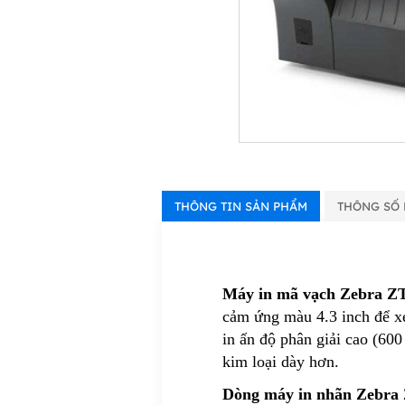
THÔNG TIN SẢN PHẨM
THÔNG SỐ 
Máy in mã vạch Zebra ZT4
cảm ứng màu 4.3 inch để xem
in ấn độ phân giải cao (60
kim loại dày hơn.
Dòng máy in nhãn Zebra Z