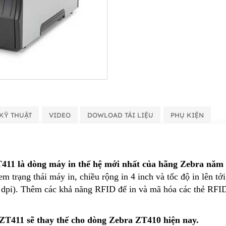
KỸ THUẬT
VIDEO
DOWLOAD TÀI LIỆU
PHỤ KIỆN
11 là dòng máy in thế hệ mới nhất của hãng Zebra năm 
 trạng thái máy in, chiều rộng in 4 inch và tốc độ in lên tớ
0 dpi). Thêm các khả năng RFID để in và mã hóa các thẻ RF
T411 sẽ thay thế cho dòng Zebra ZT410 hiện nay.