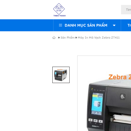
DANH MỤC SẢN PHẨM
T
»
»
Sản Phẩm
Máy In Mã Vạch Zebra ZT411