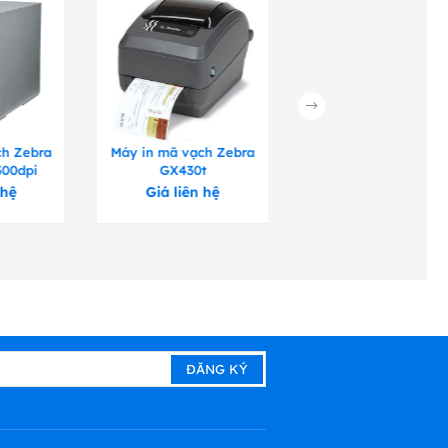
ch Zebra
Máy in mã vạch Zebra
Máy in mã vạch Zeb
300dpi
GX430t
GT800
 hệ
Giá liên hệ
Giá liên hệ