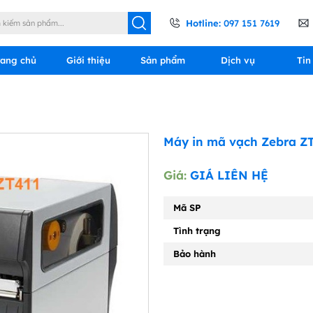
Hotline:
097 151 7619
rang chủ
Giới thiệu
Sản phẩm
Dịch vụ
Tin
Máy in mã vạch Zebra Z
Giá:
GIÁ LIÊN HỆ
Mã SP
Tình trạng
Bảo hành