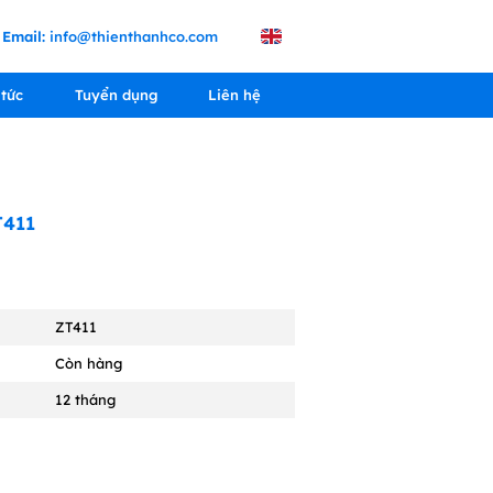
Email:
info@thienthanhco.com
 tức
Tuyển dụng
Liên hệ
T411
ZT411
Còn hàng
12 tháng