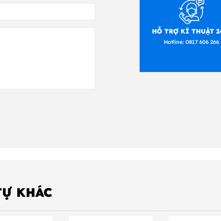
HỖ TRỢ KĨ THUẬT 2
Hotline:
0817 606 266
TỰ KHÁC